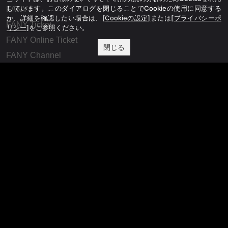
しています。このダイアログを閉じることでCookieの使用に同意する
FANY
か、詳細を確認したい場合は、
[Cookieの設定]
または
[プライバシーポ
FANY Ticket
リシー]
をご参照ください。
FANY Online Ticket
閉じる
FANY Channel
FANY Crowdfunding
FANY Mall
FANY Commu
法務・規約
プライバシーポリシー
反社会的勢力排除宣言
会社情報
吉本興業株式会社
お問い合わせ