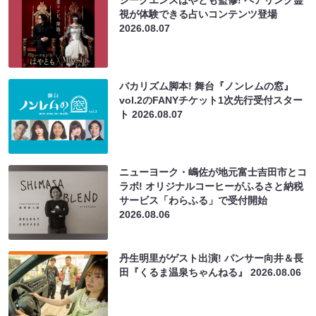
シークエンスはやとも監修! ペアリング霊
視が体験できる占いコンテンツ登場
2026.08.07
バカリズム脚本! 舞台『ノンレムの窓』
vol.2のFANYチケット1次先行受付スター
ト
2026.08.07
ニューヨーク・嶋佐が地元富士吉田市とコ
ラボ! オリジナルコーヒーがふるさと納税
サービス「わらふる」で受付開始
2026.08.06
丹生明里がゲスト出演! パンサー向井＆長
田『くるま温泉ちゃんねる』
2026.08.06