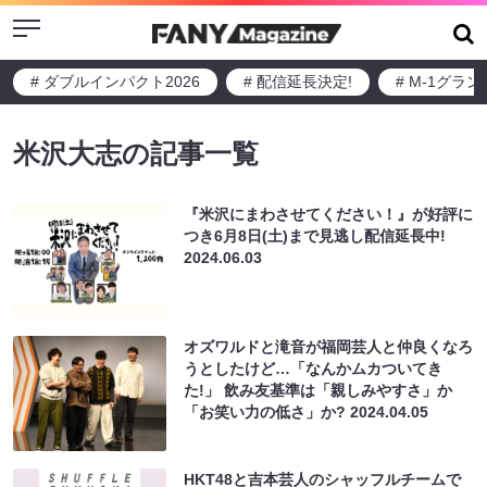
Menu
# ダブルインパクト2026
# 配信延長決定!
# M-1グラ
米沢大志の記事一覧
『米沢にまわさせてください！』が好評に
つき6月8日(土)まで見逃し配信延長中!
2024.06.03
オズワルドと滝音が福岡芸人と仲良くなろ
うとしたけど…「なんかムカついてき
た!」 飲み友基準は「親しみやすさ」か
「お笑い力の低さ」か?
2024.04.05
HKT48と吉本芸人のシャッフルチームで