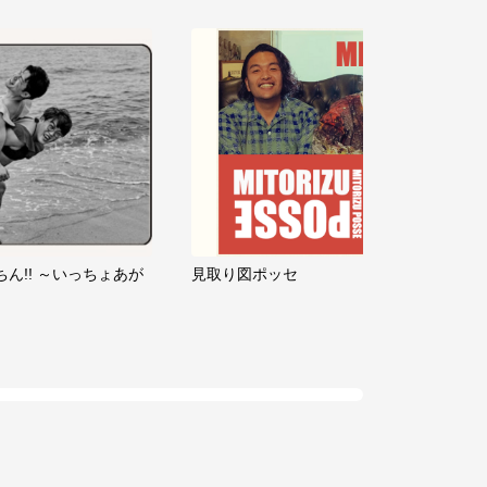
ちん!! ～いっちょあが
見取り図ポッセ