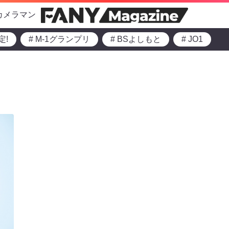
カメラマン
定!
# M-1グランプリ
# BSよしもと
# JO1