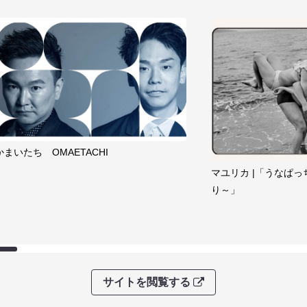
かまいたち OMAETACHI
マユリカ |「うなぱっ
り～」
サイトを閲覧する