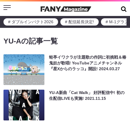
Menu
# ダブルインパクト2026
# 配信延長決定!
# M-1グラ
YU-Aの記事一覧
蛙亭イワクラが主題歌の作詞に初挑戦＆椿
鬼奴が歌唱! YouTubeアニメチャンネル
『星Xからのラッコ』開設!
2024.03.27
YU-A新曲「Cat Walk」 好評配信中! 初の
生配信LIVEも実施!
2021.11.15