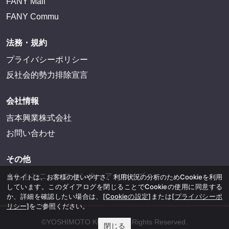
FANY Mall
FANY Commu
法務・規約
プライバシーポリシー
反社会的勢力排除宣言
会社情報
吉本興業株式会社
お問い合わせ
その他
よしもとニュースセンターアーカイブ
当サイトは、お客様の使いやすさ、利用状況の分析のためCookieを利用
しています。このダイアログを閉じることでCookieの使用に同意する
か、詳細を確認したい場合は、
[Cookieの設定]
または
[プライバシーポ
リシー]
をご参照ください。
©YOSHIMOTO KOGYO, All Rights Reserved.
閉じる