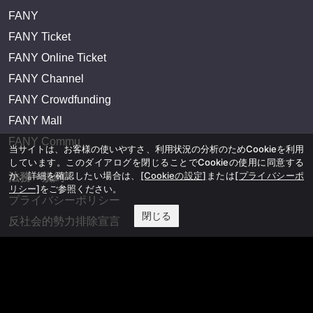
FANY
FANY Ticket
FANY Online Ticket
FANY Channel
FANY Crowdfunding
FANY Mall
FANY Commu
当サイトは、お客様の使いやすさ、利用状況の分析のためCookieを利用
しています。このダイアログを閉じることでCookieの使用に同意する
か、詳細を確認したい場合は、
[Cookieの設定]
または
[プライバシーポ
法務・規約
リシー]
をご参照ください。
プライバシーポリシー
閉じる
反社会的勢力排除宣言
会社情報
吉本興業株式会社
お問い合わせ