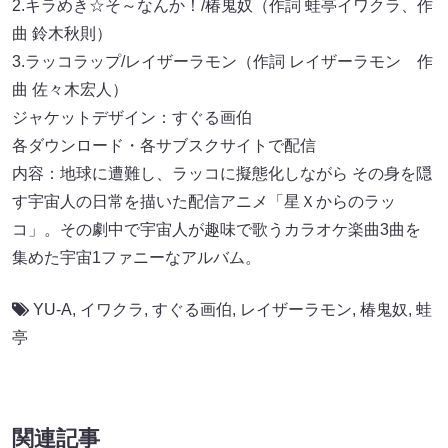
2.キラめき☆そ～なんか！/椿鬼奴（作詞 蛙亭イワクラ、作
曲 鈴木秋則）
3.ラッコラップ/レイザーラモン（作詞 レイザーラモン 作
曲 佐々木宏人）
ジャケットデザイン：すぐる画伯
各ダウンロード・各サブスクサイトで配信
内容：地球に遭難し、ラッコに擬態化しながら その身を隠
す宇宙人の日常を描いた配信アニメ「星Ｘからのラッ
コ」。その劇中で宇宙人が趣味で歌うカラオケ楽曲3曲を
集めた宇宙1ファニーなアルバム。
YU-A
,
イワクラ
,
すぐる画伯
,
レイザーラモン
,
椿鬼奴
,
蛙
亭
関連記事