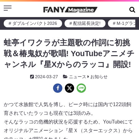
Menu
# ダブルインパクト2026
# 配信延長決定!
# M-1グラ
蛙亭イワクラが主題歌の作詞に初挑
戦＆椿鬼奴が歌唱! YouTubeアニメチ
ャンネル『星Xからのラッコ』開設!
2024-03-27
ニュース
お知らせ
かつて水族館で人気を博し、ピーク時には国内で122頭飼
育されていたラッコも現在では3頭のみ。
そんなラッコの危機的状況を応援するため、YouTubeにて
オリジナルアニメーション『星Ｘ（スターエックス）から