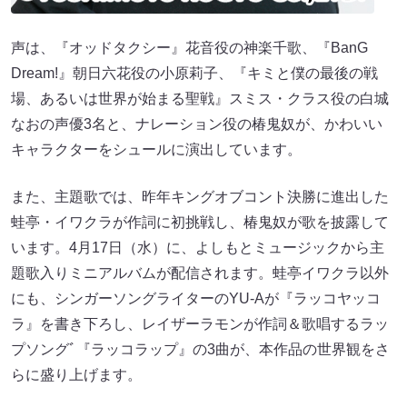
声は、『オッドタクシー』花音役の神楽千歌、『BanG
Dream!』朝日六花役の小原莉子、『キミと僕の最後の戦
場、あるいは世界が始まる聖戦』スミス・クラス役の白城
なおの声優3名と、ナレーション役の椿鬼奴が、かわいい
キャラクターをシュールに演出しています。
また、主題歌では、昨年キングオブコント決勝に進出した
蛙亭・イワクラが作詞に初挑戦し、椿鬼奴が歌を披露して
います。4月17日（水）に、よしもとミュージックから主
題歌入りミニアルバムが配信されます。蛙亭イワクラ以外
にも、シンガーソングライターのYU-Aが『ラッコヤッコ
ラ』を書き下ろし、レイザーラモンが作詞＆歌唱するラッ
プソングﾞ『ラッコラップ』の3曲が、本作品の世界観をさ
らに盛り上げます。