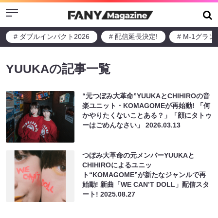
Menu
# ダブルインパクト2026
# 配信延長決定!
# M-1グラ
YUUKAの記事一覧
“元つぼみ大革命”YUUKAとCHIHIROの音
楽ユニット・KOMAGOMEが再始動! 「何
かやりたくないことある？」「顔にタトゥ
ーはごめんなさい」
2026.03.13
つぼみ大革命の元メンバーYUUKAと
CHIHIROによるユニッ
ト“KOMAGOME”が新たなジャンルで再
始動! 新曲「WE CAN’T DOLL」配信スタ
ート!
2025.08.27