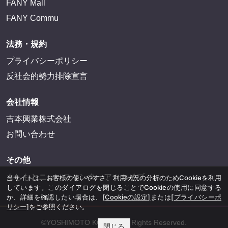
FANY Mall
FANY Commu
法務・規約
プライバシーポリシー
反社会的勢力排除宣言
会社情報
吉本興業株式会社
お問い合わせ
その他
よしもとニュースセンターアーカイブ
当サイトは、お客様の使いやすさ、利用状況の分析のためCookieを利用
しています。このダイアログを閉じることでCookieの使用に同意する
か、詳細を確認したい場合は、
[Cookieの設定]
または
[プライバシーポ
リシー]
をご参照ください。
©YOSHIMOTO KOGYO, All Rights Reserved.
閉じる