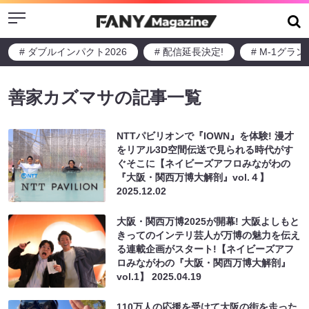
Menu
# ダブルインパクト2026
# 配信延長決定!
# M-1グラ
善家カズマサの記事一覧
NTTパビリオンで『IOWN』を体験! 漫才
をリアル3D空間伝送で見られる時代がす
ぐそこに【ネイビーズアフロみながわの
『大阪・関西万博大解剖』vol.４】
2025.12.02
大阪・関西万博2025が開幕! 大阪よしもと
きってのインテリ芸人が万博の魅力を伝え
る連載企画がスタート!【ネイビーズアフ
ロみながわの『大阪・関西万博大解剖』
vol.1】
2025.04.19
110万人の応援を受けて大阪の街を走った