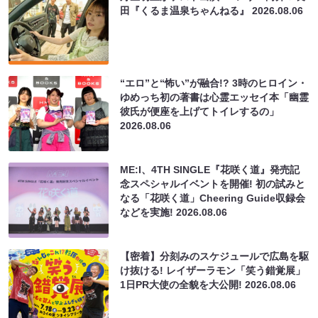
田『くるま温泉ちゃんねる』
2026.08.06
“エロ”と“怖い”が融合!? 3時のヒロイン・
ゆめっち初の著書は心霊エッセイ本「幽霊
彼氏が便座を上げてトイレするの」
2026.08.06
ME:I、4TH SINGLE『花咲く道』発売記
念スペシャルイベントを開催! 初の試みと
なる「花咲く道」Cheering Guide収録会
などを実施!
2026.08.06
【密着】分刻みのスケジュールで広島を駆
け抜ける! レイザーラモン「笑う錯覚展」
1日PR大使の全貌を大公開!
2026.08.06