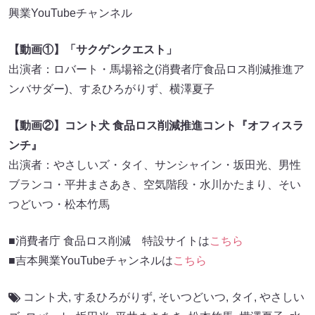
興業YouTubeチャンネル
【動画①】「サクゲンクエスト」
出演者：ロバート・馬場裕之(消費者庁食品ロス削減推進ア
ンバサダー)、すゑひろがりず、横澤夏子
【動画②】コント犬 食品ロス削減推進コント『オフィスラ
ンチ』
出演者：やさしいズ・タイ、サンシャイン・坂田光、男性
ブランコ・平井まさあき、空気階段・水川かたまり、そい
つどいつ・松本竹馬
■消費者庁 食品ロス削減 特設サイトは
こちら
■吉本興業YouTubeチャンネルは
こちら
コント犬
,
すゑひろがりず
,
そいつどいつ
,
タイ
,
やさしい