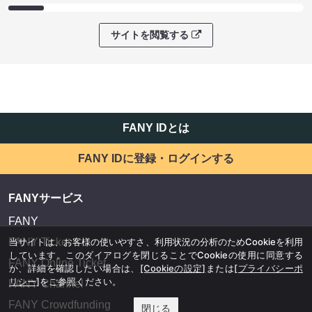
サイトを閲覧する
FANY IDとは
FANY IDに登録・ログインする
FANYサービス
FANY
当サイトは、お客様の使いやすさ、利用状況の分析のためCookieを利用
FANY Ticket
しています。このダイアログを閉じることでCookieの使用に同意する
FANY Online Ticket
か、詳細を確認したい場合は、
[Cookieの設定]
または
[プライバシーポ
リシー]
をご参照ください。
FANY Channel
FANY Crowdfunding
閉じる