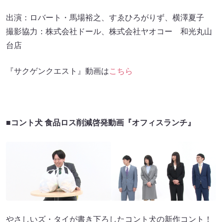
出演：ロバート・馬場裕之、すゑひろがりず、横澤夏子
撮影協力：株式会社ドール、株式会社ヤオコー 和光丸山
台店
『サクゲンクエスト』動画は
こちら
■
コント犬 食品ロス削減啓発動画『オフィスランチ』
やさしいズ・タイが書き下ろしたコント犬の新作コント！