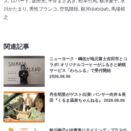
ズ
,
ロバート
,
坂田光
,
平井まさあき
,
松本竹馬
,
横澤夏子
,
水
川かたまり
,
男性ブランコ
,
空気階段
,
銀河ゆめゆめ
,
馬場裕
之
関連記事
ニューヨーク・嶋佐が地元富士吉田市とコ
ラボ! オリジナルコーヒーがふるさと納税
サービス「わらふる」で受付開始
2026.08.06
丹生明里がゲスト出演! パンサー向井＆長
田『くるま温泉ちゃんねる』
2026.08.06
鈴川絢子×JR東海リテイリング・プラスの