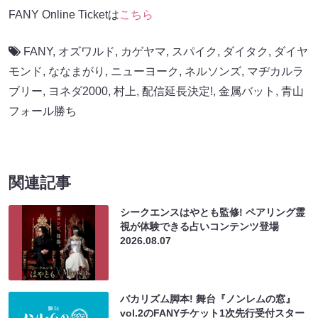
FANY Online Ticketは
こちら
FANY
,
オズワルド
,
カゲヤマ
,
スパイク
,
ダイタク
,
ダイヤ
モンド
,
ななまがり
,
ニューヨーク
,
ネルソンズ
,
マヂカルラ
ブリー
,
ヨネダ2000
,
村上
,
配信延長決定!
,
金属バット
,
青山
フォール勝ち
関連記事
シークエンスはやとも監修! ペアリング霊
視が体験できる占いコンテンツ登場
2026.08.07
バカリズム脚本! 舞台『ノンレムの窓』
vol.2のFANYチケット1次先行受付スター