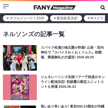
Menu
# ダブルインパクト2026
# 配信延長決定!
# M-1グラ
ネルソンズの記事一覧
スパイク松浦の地元愛が炸裂! 山形・荘内
神社で『スパイクわくわくフェス』初開
催、満員御礼の大盛況!
2026.08.05
ジェネレーソンズ全国ツアー千秋楽がオン
ライン配信決定! 初披露の限定ユニットコ
ントも登場
2026.06.23
笑いあり争いあり! 東京NSC14期生が沖縄