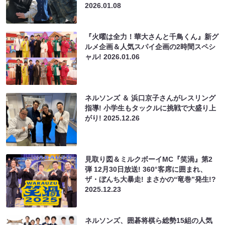
2026.01.08
『火曜は全力！華大さんと千鳥くん』新グ
ルメ企画＆人気スパイ企画の2時間スペシ
ャル!
2026.01.06
ネルソンズ ＆ 浜口京子さんがレスリング
指導! 小学生もタックルに挑戦で大盛り上
がり!
2025.12.26
見取り図＆ミルクボーイMC『笑渦』第2
弾 12月30日放送! 360°客席に囲まれ、
ザ・ぼんち大暴走! まさかの“竜巻”発生!?
2025.12.23
ネルソンズ、囲碁将棋ら総勢15組の人気