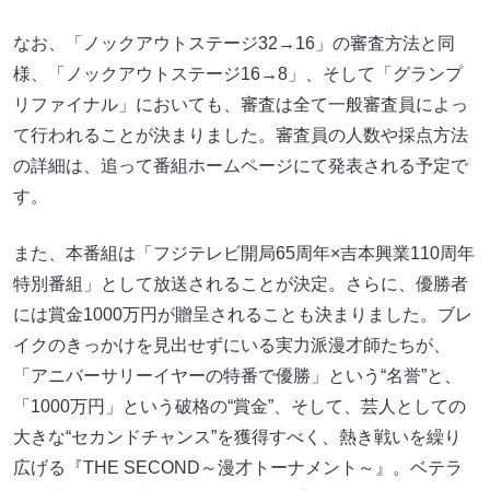
なお、「ノックアウトステージ32→16」の審査方法と同
様、「ノックアウトステージ16→8」、そして「グランプ
リファイナル」においても、審査は全て一般審査員によっ
て行われることが決まりました。審査員の人数や採点方法
の詳細は、追って番組ホームページにて発表される予定で
す。
また、本番組は「フジテレビ開局65周年×吉本興業110周年
特別番組」として放送されることが決定。さらに、優勝者
には賞金1000万円が贈呈されることも決まりました。ブレ
イクのきっかけを見出せずにいる実力派漫才師たちが、
「アニバーサリーイヤーの特番で優勝」という“名誉”と、
「1000万円」という破格の“賞金”、そして、芸人としての
大きな“セカンドチャンス”を獲得すべく、熱き戦いを繰り
広げる『THE SECOND～漫才トーナメント～』。ベテラ