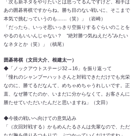
「次も新ネタをやりたいとは思ってるんですけど、相手は
あの囲碁将棋ですからね。勝ち目のない戦いに、そこまで
本気で挑むっていうのも……（笑）」（岩崎）
「だったら、いっそ思いっきり空振りするぐらいのことを
やるのもいいんじゃない？ “絶対勝つ気ねえだろ”みたい
なネタとか（笑）」（槙尾）
囲碁将棋（文田大介、根建太一）
◆「ノックアウトステージ32→16」を振り返って
「憧れのシャンプーハットさんと対戦できただけでも光栄
なのに、勝てるだなんて、めちゃめちゃうれしいです。正
直、なぜ勝てたのか、いまだに分からなくて。お客さんに
勝たせていただいたんだと思いますね」（文田）
◆今後の戦いへ向けての意気込み
「（次回対戦する）かもめんたるさんは先輩なので、ただ
ただ胸を借りるつもりで、ぶつかっていくだけですね」