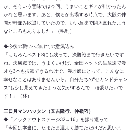
が、そういう意味では今回、うまいことギアが掛かったん
かなと思います。あと、僕らが出場する時点で、大阪の仲
間が軒並み敗退していたので、いい意味で開き直れたよう
なところもありました」（毛利）
◆今後の戦いへ向けての意気込み
「もちろんベスト8にも残って、決勝戦まで行きたいです
ね。決勝戦では、うまくいけば、全国ネットの生放送で漫
才を3本も披露できるわけで、漫才師にとって、こんなに
幸せなことはありませんから。自分たちの“セカンドチャン
ス”も少し見えてきたような気がするんで、頑張りたいで
す！」（林）
三日月マンハッタン（又吉隆行、仲嶺巧）
◆「ノックアウトステージ32→16」を振り返って
「今回は本当に、たまたま運よく勝てただけだと思いま