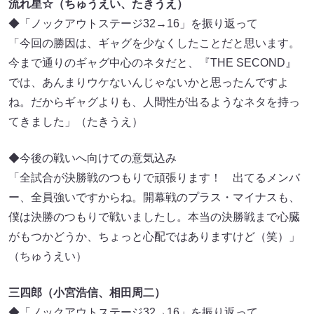
流れ星☆（ちゅうえい、たきうえ）
◆「ノックアウトステージ32→16」を振り返って
「今回の勝因は、ギャグを少なくしたことだと思います。
今まで通りのギャグ中心のネタだと、『THE SECOND』
では、あんまりウケないんじゃないかと思ったんですよ
ね。だからギャグよりも、人間性が出るようなネタを持っ
てきました」（たきうえ）
◆今後の戦いへ向けての意気込み
「全試合が決勝戦のつもりで頑張ります！ 出てるメンバ
ー、全員強いですからね。開幕戦のプラス・マイナスも、
僕は決勝のつもりで戦いましたし。本当の決勝戦まで心臓
がもつかどうか、ちょっと心配ではありますけど（笑）」
（ちゅうえい）
三四郎（小宮浩信、相田周二）
◆「ノックアウトステージ32→16」を振り返って