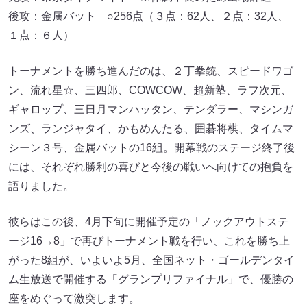
後攻：金属バット ○256点（３点：62人、２点：32人、
１点：６人）
トーナメントを勝ち進んだのは、２丁拳銃、スピードワゴ
ン、流れ星☆、三四郎、COWCOW、超新塾、ラフ次元、
ギャロップ、三日月マンハッタン、テンダラー、マシンガ
ンズ、ランジャタイ、かもめんたる、囲碁将棋、タイムマ
シーン３号、金属バットの16組。開幕戦のステージ終了後
には、それぞれ勝利の喜びと今後の戦いへ向けての抱負を
語りました。
彼らはこの後、4月下旬に開催予定の「ノックアウトステ
ージ16→8」で再びトーナメント戦を行い、これを勝ち上
がった8組が、いよいよ5月、全国ネット・ゴールデンタイ
ム生放送で開催する「グランプリファイナル」で、優勝の
座をめぐって激突します。