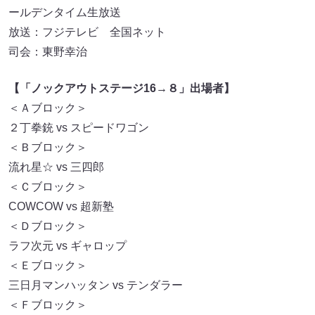
ールデンタイム生放送
放送：フジテレビ 全国ネット
司会：東野幸治
【「ノックアウトステージ16→８」出場者】
＜Ａブロック＞
２丁拳銃 vs スピードワゴン
＜Ｂブロック＞
流れ星☆ vs 三四郎
＜Ｃブロック＞
COWCOW vs 超新塾
＜Ｄブロック＞
ラフ次元 vs ギャロップ
＜Ｅブロック＞
三日月マンハッタン vs テンダラー
＜Ｆブロック＞