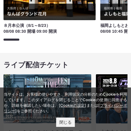
８月本公演（8/1～8/23）
福岡よしもとお
08/08 08:30 開場 09:00 開演
08/08 10:45 開
ライブ配信チケット
当サイトは、お客様の使いやすさ、利用状況の分析のためCookieを利用
しています。このダイアログを閉じることでCookieの使用に同意する
か、詳細を確認したい場合は、
[Cookieの設定]
または
[プライバシーポ
リシー]
をご参照ください。
閉じる