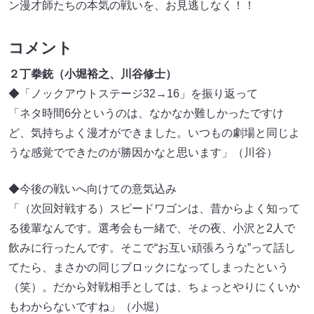
ン漫才師たちの本気の戦いを、お見逃しなく！！
コメント
２丁拳銃（小堀裕之、川谷修士）
◆「ノックアウトステージ32→16」を振り返って
「ネタ時間6分というのは、なかなか難しかったですけ
ど、気持ちよく漫才ができました。いつもの劇場と同じよ
うな感覚でできたのが勝因かなと思います」（川谷）
◆今後の戦いへ向けての意気込み
「（次回対戦する）スピードワゴンは、昔からよく知って
る後輩なんです。選考会も一緒で、その夜、小沢と2人で
飲みに行ったんです。そこで“お互い頑張ろうな”って話し
てたら、まさかの同じブロックになってしまったという
（笑）。だから対戦相手としては、ちょっとやりにくいか
もわからないですね」（小堀）