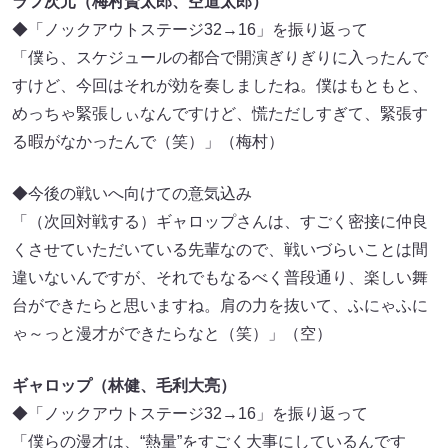
ラフ次元（梅村賢太郎、空道太郎）
◆「ノックアウトステージ32→16」を振り返って
「僕ら、スケジュールの都合で開演ぎりぎりに入ったんで
すけど、今回はそれが効を奏しましたね。僕はもともと、
めっちゃ緊張しぃなんですけど、慌ただしすぎて、緊張す
る暇がなかったんで（笑）」（梅村）
◆今後の戦いへ向けての意気込み
「（次回対戦する）ギャロップさんは、すごく密接に仲良
くさせていただいている先輩なので、戦いづらいことは間
違いないんですが、それでもなるべく普段通り、楽しい舞
台ができたらと思いますね。肩の力を抜いて、ふにゃふに
ゃ～っと漫才ができたらなと（笑）」（空）
ギャロップ（林健、毛利大亮）
◆「ノックアウトステージ32→16」を振り返って
「僕らの漫才は、“熱量”をすごく大事にしているんです