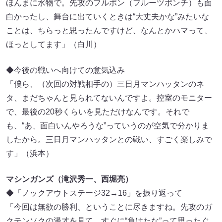
ほんまに水物で。先攻のフルポン（フルーツポンチ）も面
白かったし、舞台に出ていくときは“大丈夫かな”みたいな
ことは、ちらっと思ったんですけど、なんとかハマって、
ほっとしてます」（白川）
◆今後の戦いへ向けての意気込み
「僕ら、（次回の対戦相手の）三日月マンハッタンのネ
タ、まだちゃんと見られてないんですよ。控室のモニター
で、最後の20秒くらいを見ただけなんです。それで
も、“あ、面白いんやろうな”っていうのが空気で分かりま
したから。三日月マンハッタンとの戦い、すごく楽しみで
す」（浜本）
マシンガンズ（滝沢秀一、西堀亮）
◆「ノックアウトステージ32→16」を振り返って
「今回は無欲の勝利、ということに尽きますね。先攻のガ
クテンソクの漫才を見て、すぐに“負けたな”って思ったぐ