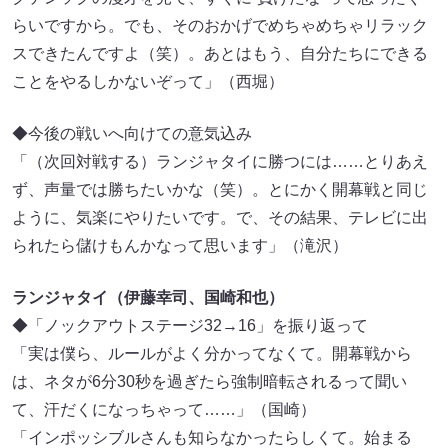
らいですから。でも、そのおかげでめちゃめちゃリラック
スできたんですよ（笑）。あとはもう、自分たちにできる
ことをやるしかないぞって」（西堀）
◆今後の戦いへ向けての意気込み
「（次回対戦する）ランジャタイに勝つには……とりあえ
ず、声量では勝ちたいかな（笑）。とにかく開幕戦と同じ
ように、気楽にやりたいです。で、その結果、テレビに出
られたら儲けもんかなって思います」（滝沢）
ランジャタイ（伊藤幸司、国崎和也）
◆「ノックアウトステージ32→16」を振り返って
「実は僕ら、ルールがよく分かってなくて。開幕戦から
は、ネタが6分30秒を過ぎたら強制暗転されるって聞い
て、汗だくになっちゃって……」（国崎）
「インポッシブルさんも知らなかったらしくて。始まる