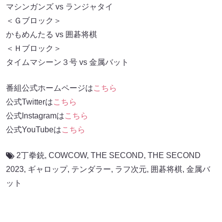
マシンガンズ vs ランジャタイ
＜Ｇブロック＞
かもめんたる vs 囲碁将棋
＜Ｈブロック＞
タイムマシーン３号 vs 金属バット
番組公式ホームページは
こちら
公式Twitterは
こちら
公式Instagramは
こちら
公式YouTubeは
こちら
2丁拳銃
,
COWCOW
,
THE SECOND
,
THE SECOND
2023
,
ギャロップ
,
テンダラー
,
ラフ次元
,
囲碁将棋
,
金属バ
ット