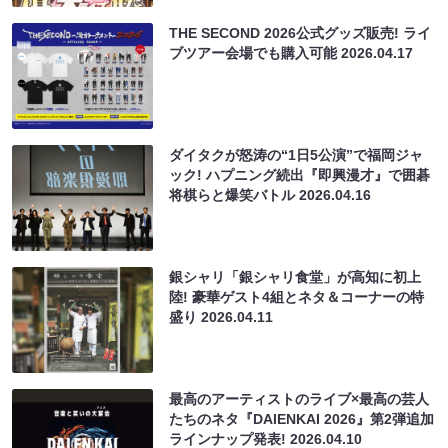
THE SECOND 2026公式グッズ販売! ライ
ブツアー会場でも購入可能
2026.04.17
ダイタクが怒涛の“1日5公演”で福岡ジャ
ック! ハプニング続出『即興漫才』で囲碁
将棋らと爆笑バトル
2026.04.16
銀シャリ「銀シャリ食堂」が高知に初上
陸! 豪華ゲスト4組とネタ＆コーナーの特
盛り
2026.04.11
最高のアーティストのライブ×最高の芸人
たちのネタ『DAIENKAI 2026』第2弾追加
ラインナップ発表!
2026.04.10