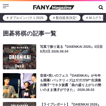
Menu
# ダブルインパクト2026
# 配信延長決定!
# M-1グラ
囲碁将棋の記事一覧
写真で振り返る『DAIENKAI 2026』3日目
8月2日
2026.08.04
音楽×笑いのフェス『DAIENKAI』が今年
も開幕! バッテリィズはガガガSP“生演奏
出囃子”でネタ披露「曲の盛り上がりの勢
いのまま漫才ができた」
2026.08.02
【ライブレポート】『DAIENKAI 2026』