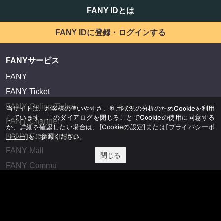
FANY IDとは
FANY IDに登録・ログインする
FANYサービス
FANY
FANY Ticket
FANY Online Ticket
当サイトは、お客様の使いやすさ、利用状況の分析のためCookieを利用
しています。このダイアログを閉じることでCookieの使用に同意する
FANY Channel
か、詳細を確認したい場合は、
[Cookieの設定]
または
[プライバシーポ
FANY Crowdfunding
リシー]
をご参照ください。
FANY Mall
閉じる
FANY Commu
法務・規約
プライバシーポリシー