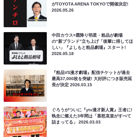
がTOYOTA ARENA TOKYOで開催決定!
2026.05.26
中田カウス×霜降り明星・粗品が劇場
の“新ブランド”立ち上げ「後輩に得してほ
しい」『よしもと粗品劇場』スタート!
2026.05.18
『粗品VS漫才劇場』配信チケットが過去
最高37,000枚を突破! 大好評につき販売延
長が決定
2026.03.15
ぐろうがついに『ytv漫才新人賞』王者に!
執念に燃えた3年間は「喜怒哀楽がすべて
詰まってる」
2026.03.03