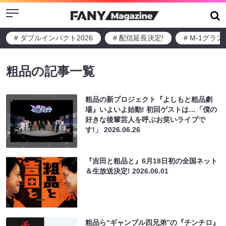
Menu
# ダブルインパクト2026
# 配信延長決定!
# M-1グラ
粗品の記事一覧
粗品の新プロジェクト『よしもと粗品劇
場』いよいよ始動! 初回ゲストは…「僕の
好きな後輩芸人を呼ぶお笑いライブで
す!」
2026.06.26
『吉田と粗品と』6月18日初の全国ネット
＆生放送決定!
2026.06.01
粗品ら“ギャンブル四兄弟”の『チンチロ』