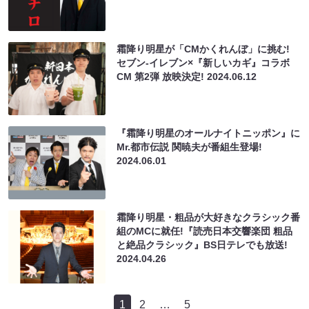
霜降り明星が「CMかくれんぼ」に挑む!
セブン-イレブン×『新しいカギ』コラボ
CM 第2弾 放映決定!
2024.06.12
『霜降り明星のオールナイトニッポン』に
Mr.都市伝説 関暁夫が番組生登場!
2024.06.01
霜降り明星・粗品が大好きなクラシック番
組のMCに就任!『読売日本交響楽団 粗品
と絶品クラシック』BS日テレでも放送!
2024.04.26
1
2
…
5