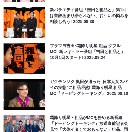
新バラエティ番組『吉田と粗品と』第1回
は普段あまり語られない、お互いの悩みを
相談し合う!
2025.09.30
ブラマヨ吉田×霜降り明星 粗品 ダブル
MC! 新レギュラー番組『吉田と粗品と』
10月1日スタート!
2025.09.24
ガクテンソク 奥田が迫った“日本人女スパ
イの実態”に粗品唖然! 霜降り明星 粗品
MC『ドーピングトーキング』
2025.09.10
霜降り明星・粗品がMCを務める新番組
『ドーピングトーキング』放送直前記者会
見で「大体イタくておもんない」粗品、司