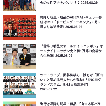
会の女性アナをバッサリ!?
2025.08.29
霜降り明星・粗品のABEMAレギュラー番
組 初MC『ドーピングトーキング』8月30
日より放送決定!
2025.08.26
『霜降り明星のオールナイトニッポン』オ
ールナイトニッポン史上初! 万博の会場か
ら生放送!
2025.08.09
ツートライブ、囲碁将棋ら…誰もが「面白
い」と認める芸人たちが集結!『ENGEIグ
ランドスラム』8月2日放送決定!
2025.07.22
進行は霜降り明星・粗品!『有吉木曜バラ