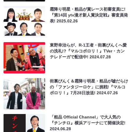
霜降り明星・粗品が賞レース初審査員に!
『第14回 ytv漫才新人賞決定戦』審査員発
表!
2025.02.26
東野幸治らが、R-1王者・街裏ぴんくへ愛
の洗礼!?『マルコポロリ！』TVer・カン
テレドーガで配信中!
2024.07.28
街裏ぴんく＆霜降り明星・粗品が嘘だらけ
の「ファンタジーロケ」に挑戦!『マルコ
ポロリ！』7月28日放送!
2024.07.26
「粗品 Official Channel」で大人気の
『チンチロ』横浜アリーナにて開催決定!
2024.06.28