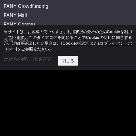
FANY Crowdfunding
FANY Mall
FANY Commu
当サイトは、お客様の使いやすさ、利用状況の分析のためCookieを利用
しています。このダイアログを閉じることでCookieの使用に同意する
法務・規約
か、詳細を確認したい場合は、
[Cookieの設定]
または
[プライバシーポ
リシー]
をご参照ください。
プライバシーポリシー
反社会的勢力排除宣言
閉じる
会社情報
吉本興業株式会社
お問い合わせ
その他
よしもとニュースセンターアーカイブ