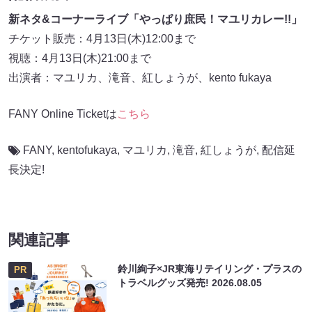
新ネタ&コーナーライブ「やっぱり庶民！マユリカレー!!」
チケット販売：4月13日(木)12:00まで
視聴：4月13日(木)21:00まで
出演者：マユリカ、滝音、紅しょうが、kento fukaya
FANY Online Ticketは
こちら
FANY
,
kentofukaya
,
マユリカ
,
滝音
,
紅しょうが
,
配信延
長決定!
関連記事
鈴川絢子×JR東海リテイリング・プラスの
PR
トラベルグッズ発売!
2026.08.05