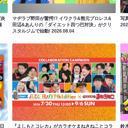
ば炎
マヂラブ野田が驚愕!? イワクラ&熊元プロレス&
写真
催
田辺&あんりの「ダイエット四つ巴対決」がクリ
202
スタルジムで始動!
2026.08.04
9日
『よしもとコレカ』がカラオケまねきねことコラ
鈴