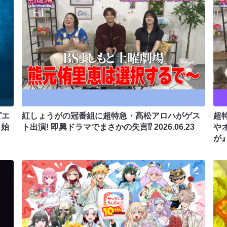
ピエ
紅しょうがの冠番組に超特急・髙松アロハがゲス
超
も始
ト出演! 即興ドラマでまさかの失言⁉
2026.06.23
や
が