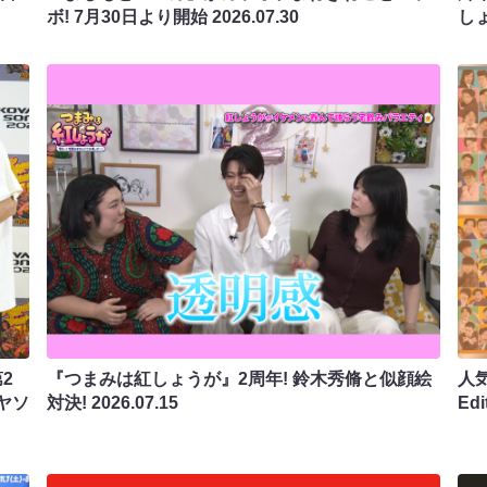
ボ! 7月30日より開始
2026.07.30
し
2
『つまみは紅しょうが』2周年! 鈴木秀脩と似顔絵
人気
ヤソ
対決!
2026.07.15
Ed