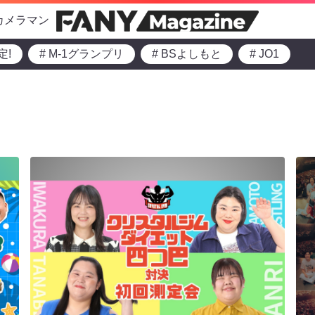
カメラマン
定!
# M-1グランプリ
# BSよしもと
# JO1