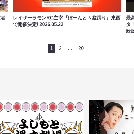
演者
レイザーラモンRG主宰『ぼーんとぅ盆踊り』東西
最
で開催決定!
2026.05.22
タ『
般
1
2
…
20