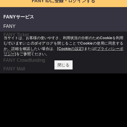
FANY IDに登録・ログインする
FANYサービス
FANY
FANY Ticket
当サイトは、お客様の使いやすさ、利用状況の分析のためCookieを利用
FANY Online Ticket
しています。このダイアログを閉じることでCookieの使用に同意する
か、詳細を確認したい場合は、
[Cookieの設定]
または
[プライバシーポ
FANY Channel
リシー]
をご参照ください。
FANY Crowdfunding
閉じる
FANY Mall
FANY Commu
法務・規約
プライバシーポリシー
反社会的勢力排除宣言
会社情報