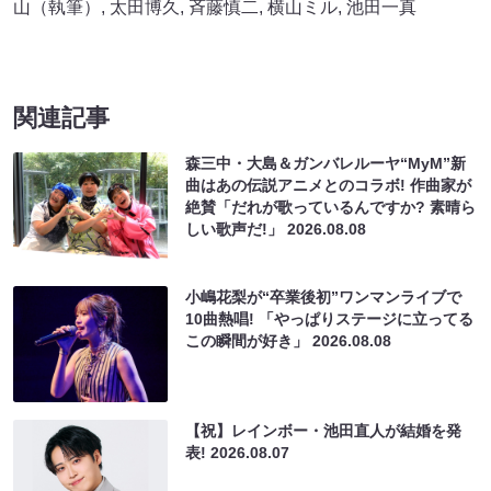
山（執筆）
,
太田博久
,
斉藤慎二
,
横山ミル
,
池田一真
関連記事
森三中・大島＆ガンバレルーヤ“MyM”新
曲はあの伝説アニメとのコラボ! 作曲家が
絶賛「だれが歌っているんですか? 素晴ら
しい歌声だ!」
2026.08.08
小嶋花梨が“卒業後初”ワンマンライブで
10曲熱唱! 「やっぱりステージに立ってる
この瞬間が好き」
2026.08.08
【祝】レインボー・池田直人が結婚を発
表!
2026.08.07