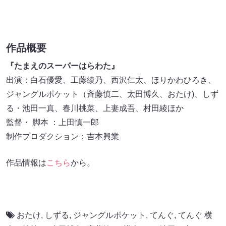
作品概要
『たまえのスーパーはらわた』
出演：白石優愛、工藤綾乃、西沢仁太、ほりかわひろき、
ジャングルポケット（斉藤慎二、太田博久、おたけ)、しず
る・池田一真、春川桃菜、上妻成吾、村田綾ほか
監督・ 脚本 ：上田慎一郎
制作プロダクション：吉本興業
作品情報は
こちら
から。
おたけ
,
しずる
,
ジャングルポケット
,
てんぐ
,
てんぐ 横