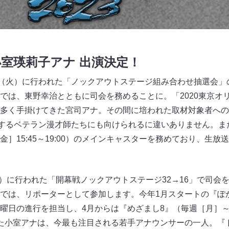
室瑛莉子アナ 出演決定！
日（火）に行われた「ノックアウトステージ組み合わせ抽選会」
では、東野幸治とともに司会を務めることに。「2020東京オ
多く手掛けてきた宮司アナ。その間に培われた取材対象者への
出場するベテラン漫才師たちにも向けられるに違いありません。また現在
］15:45～19:00）のメインキャスターを務めており、生
（火）に行われた「開幕戦ノックアウトステージ32→16」で司会
では、リポーターとして参加します。今年1月スタートの『ぽ
）で金曜日の進行を担当し、4月からは『めざまし8』（毎週［月］～［
た小室アナは、今最も注目される若手アナウンサーの一人。『