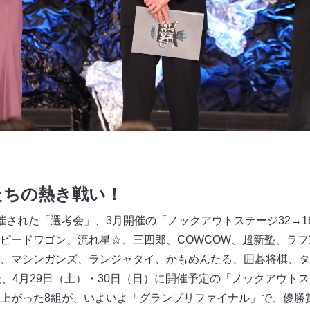
たちの熱き戦い！
催された「選考会」、3月開催の「ノックアウトステージ32→1
ピードワゴン、流れ星☆、三四郎、COWCOW、超新塾、ラ
、マシンガンズ、ランジャタイ、かもめんたる、囲碁将棋、タ
後、4月29日（土）・30日（日）に開催予定の「ノックアウトス
上がった8組が、いよいよ「グランプリファイナル」で、優勝賞金1