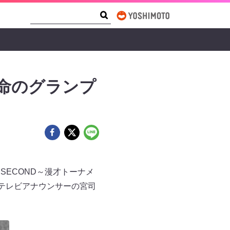
Search Form
Search
運命のグランプ
SECOND～漫才トーナメ
フジテレビアナウンサーの宮司