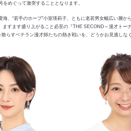
の称号をめぐって激突することとなります。
司愛海、“若手のホープ”小室瑛莉子、ともに老若男女幅広い層か
ますます盛り上がること必至の『THE SECOND～漫才トー
を散らすベテラン漫才師たちの熱き戦いを、どうかお見逃しな