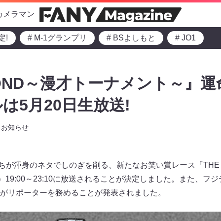
カメラマン
定!
# M-1グランプリ
# BSよしもと
# JO1
ECOND～漫才トーナメント～』
は5月20日生放送!
お知らせ
たちが渾身のネタでしのぎを削る、新たなお笑い賞レース『THE 
）19:00～23:10に放送されることが決定しました。また、
がリポーターを務めることが発表されました。