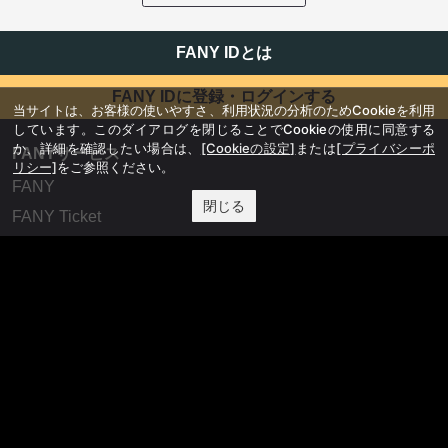
FANY IDとは
FANY IDに登録・ログインする
当サイトは、お客様の使いやすさ、利用状況の分析のためCookieを利用
しています。このダイアログを閉じることでCookieの使用に同意する
か、詳細を確認したい場合は、
[Cookieの設定]
または
[プライバシーポ
FANYサービス
リシー]
をご参照ください。
FANY
閉じる
FANY Ticket
FANY Online Ticket
FANY Channel
FANY Crowdfunding
FANY Mall
FANY Commu
法務・規約