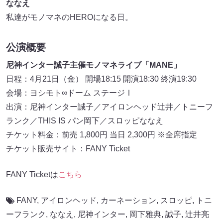
ななえ
私達がモノマネのHEROになる日。
公演概要
尼神インター誠子主催モノマネライブ「MANE」
日程：4月21日（金） 開場18:15 開演18:30 終演19:30
会場：ヨシモト∞ドーム ステージⅠ
出演：尼神インター誠子／アイロンヘッド辻井／トニーフ
ランク／THIS IS パン岡下／スロッピななえ
チケット料金：前売 1,800円 当日 2,300円 ※全席指定
チケット販売サイト：FANY Ticket
FANY Ticketは
こちら
FANY
,
アイロンヘッド
,
カーネーション
,
スロッピ
,
トニ
ーフランク
,
ななえ
,
尼神インター
,
岡下雅典
,
誠子
,
辻井亮