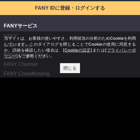
FANY IDに登録・ログインする
FANYサービス
FANY
当サイトは、お客様の使いやすさ、利用状況の分析のためCookieを利用
しています。このダイアログを閉じることでCookieの使用に同意する
FANY Ticket
か、詳細を確認したい場合は、
[Cookieの設定]
または
[プライバシーポ
FANY Online Ticket
リシー]
をご参照ください。
FANY Channel
閉じる
FANY Crowdfunding
FANY Mall
FANY Commu
法務・規約
プライバシーポリシー
反社会的勢力排除宣言