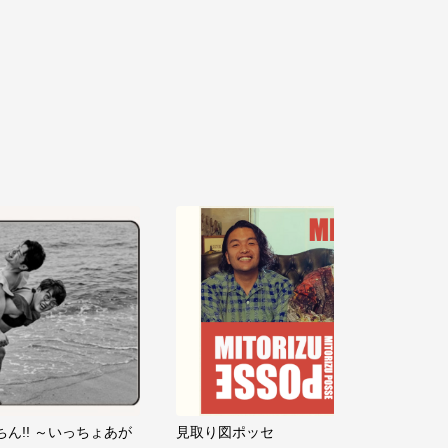
ちん!! ～いっちょあが
見取り図ポッセ