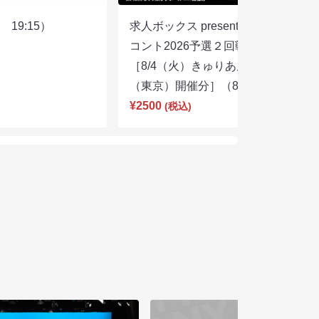
19:15）
求人ボックス presents キングオブ
コント2026予選２回戦②
［8/4（火）きゅりあん 小ホール
（東京）開催分］（8/7 18:00）
¥2500
(税込)