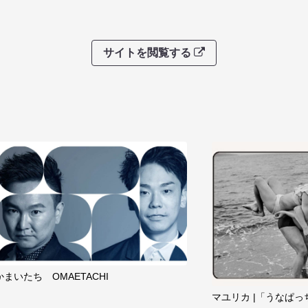
サイトを閲覧する
かまいたち OMAETACHI
マユリカ |「うなぱっ