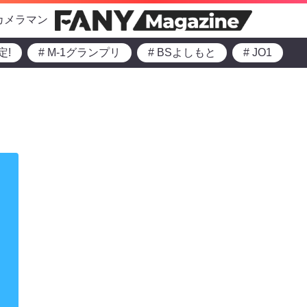
カメラマン
定!
# M-1グランプリ
# BSよしもと
# JO1