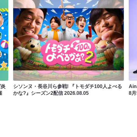
ば炎
シソンヌ・長谷川ら参戦! 『トモダチ100人よべる
Ai
催
かな?』シーズン2配信
2026.08.05
8