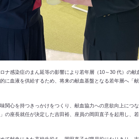
ロナ感染症のまん延等の影響により若年層（10～30 代）の
的に血液を供給するため、将来の献血基盤となる若年層へ「献
味関心を持つきっかけをつくり、献血協力への意欲向上につな
」の座長就任が決定した吉田裕、座員の岡田直子を起用し、若