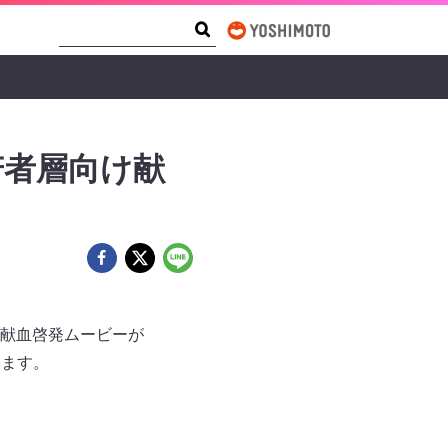
Search Form
Search
若者層向け献
献血啓発ムービーが
います。