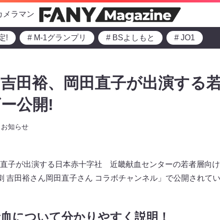
カメラマン
定!
# M-1グランプリ
# BSよしもと
# JO1
の吉田裕、岡田直子が出演する
ー公開!
お知らせ
直子が出演する日本赤十字社 近畿献血センターの若者層向け
新喜劇 吉田裕さん岡田直子さん コラボチャンネル」で公開されて
献血について分かりやすく説明！