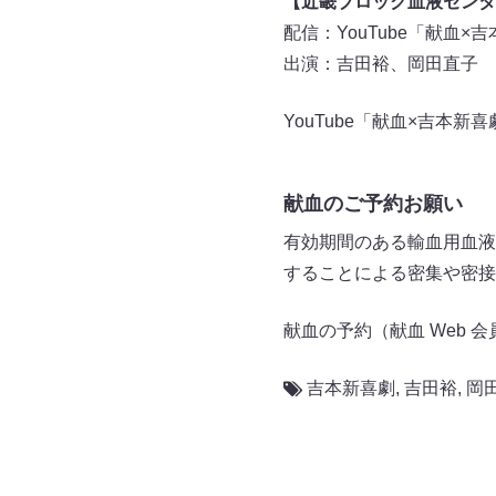
【近畿ブロック血液センター
配信：YouTube「献血
出演：吉田裕、岡田直子
YouTube「献血×吉本
献血のご予約お願い
有効期間のある輸血用血液
することによる密集や密接
献血の予約（献血 Web
吉本新喜劇
,
吉田裕
,
岡