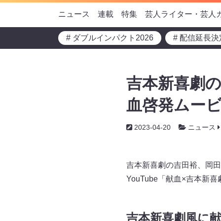
ニュース
連載
特集
芸人ライター・芸人
# ダブルインパクト2026
# 配信延長決
吉本新喜劇
血啓発ムービ
2023-04-20
ニュース
吉本新喜劇の吉田裕、岡田
YouTube「献血×吉本
吉本新喜劇風に