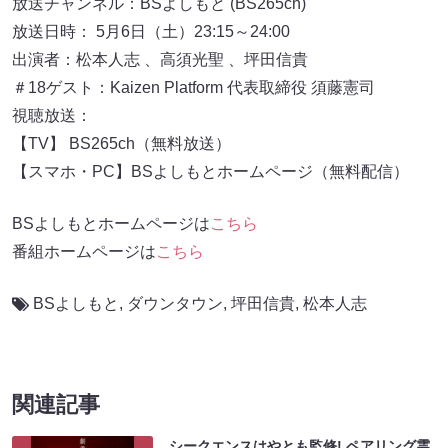
放送チャンネル：BSよしもと (BS265ch)
放送日時： 5月6日（土）23:15～24:00
出演者：松本人志 、高須光聖 、坪田信貴
＃18ゲスト：Kaizen Platform 代表取締役 須藤憲司
視聴放送：
【TV】 BS265ch（無料放送）
【スマホ・PC】BSよしもとホームページ（無料配信）
BSよしもとホームページは
こちら
番組ホームページは
こちら
BSよしもと
,
ダウンタウン
,
坪田信貴
,
松本人志
関連記事
シークエンスはやとも監修! ペアリング霊