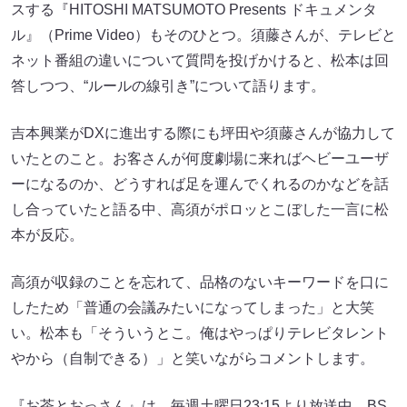
スする『HITOSHI MATSUMOTO Presents ドキュメンタ
ル』（Prime Video）もそのひとつ。須藤さんが、テレビと
ネット番組の違いについて質問を投げかけると、松本は回
答しつつ、“ルールの線引き”について語ります。
吉本興業がDXに進出する際にも坪田や須藤さんが協力して
いたとのこと。お客さんが何度劇場に来ればヘビーユーザ
ーになるのか、どうすれば足を運んでくれるのかなどを話
し合っていたと語る中、高須がポロッとこぼした一言に松
本が反応。
高須が収録のことを忘れて、品格のないキーワードを口に
したため「普通の会議みたいになってしまった」と大笑
い。松本も「そういうとこ。俺はやっぱりテレビタレント
やから（自制できる）」と笑いながらコメントします。
『お茶とおっさん』は、毎週土曜日23:15より放送中。BS