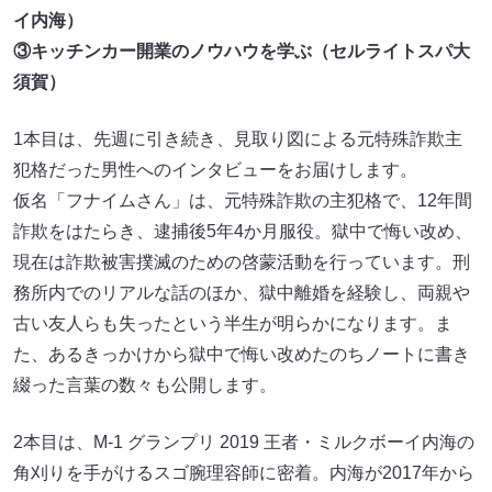
イ内海）
③キッチンカー開業のノウハウを学ぶ（セルライトスパ大
須賀）
1本目は、先週に引き続き、見取り図による元特殊詐欺主
犯格だった男性へのインタビューをお届けします。
仮名「フナイムさん」は、元特殊詐欺の主犯格で、12年間
詐欺をはたらき、逮捕後5年4か月服役。獄中で悔い改め、
現在は詐欺被害撲滅のための啓蒙活動を行っています。刑
務所内でのリアルな話のほか、獄中離婚を経験し、両親や
古い友人らも失ったという半生が明らかになります。ま
た、あるきっかけから獄中で悔い改めたのちノートに書き
綴った言葉の数々も公開します。
2本目は、M-1 グランプリ 2019 王者・ミルクボーイ内海の
角刈りを手がけるスゴ腕理容師に密着。内海が2017年から