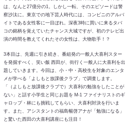
は、なんと27億分の1。しかし一転、そのエピソードは警
察沙汰に。東京での地下芸人時代には、コンビニのアルバ
イトである女性客に一目ぼれ。深夜3時に買いに来るタバ
コの銘柄を覚えていたチャンス大城ですが、初のテレビ出
演の時間を教えてくれたその女性は、大物歌手！？
3本目は、先週に引き続き、番組発の一般人大喜利スター
を発掘すべく、笑い飯 西田が、街行く一般人に大喜利を出
題していきます。今回は、小・中・高校生を対象のエンタ
メが学べる「よしもと放課後クラブ」で調査します。
「（よしもと放課後クラブで）大喜利の勉強をしたことが
ない」と話す小学生と同じお題を M-1 ファイナリストのギ
ャロップ・林にも挑戦してもらい、大喜利対決を行いま
す。また、アシスタントの福島暢啓アナが「勉強になる」
と驚いた西田の大喜利講座にも注目！