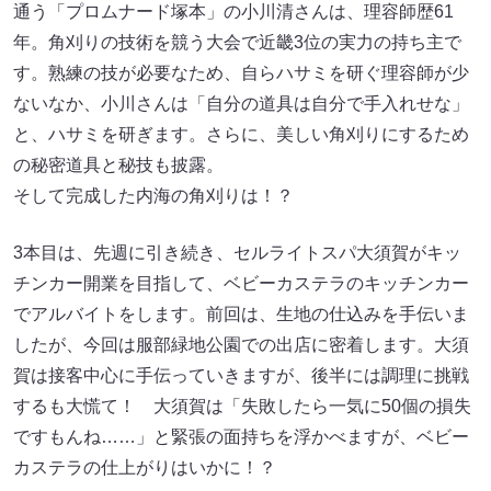
通う「プロムナード塚本」の小川清さんは、理容師歴61
年。角刈りの技術を競う大会で近畿3位の実力の持ち主で
す。熟練の技が必要なため、自らハサミを研ぐ理容師が少
ないなか、小川さんは「自分の道具は自分で手入れせな」
と、ハサミを研ぎます。さらに、美しい角刈りにするため
の秘密道具と秘技も披露。
そして完成した内海の角刈りは！？
3本目は、先週に引き続き、セルライトスパ大須賀がキッ
チンカー開業を目指して、ベビーカステラのキッチンカー
でアルバイトをします。前回は、生地の仕込みを手伝いま
したが、今回は服部緑地公園での出店に密着します。大須
賀は接客中心に手伝っていきますが、後半には調理に挑戦
するも大慌て！ 大須賀は「失敗したら一気に50個の損失
ですもんね……」と緊張の面持ちを浮かべますが、ベビー
カステラの仕上がりはいかに！？