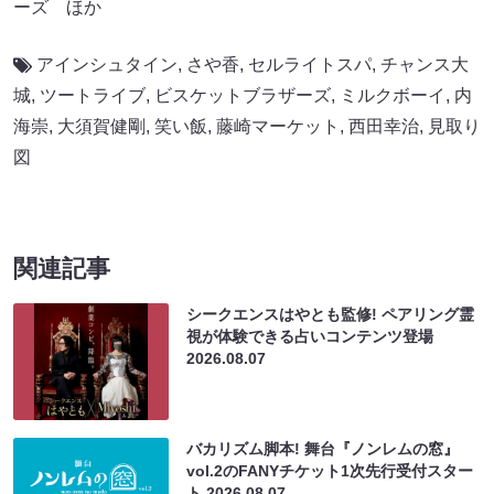
ーズ ほか
アインシュタイン
,
さや香
,
セルライトスパ
,
チャンス大
城
,
ツートライブ
,
ビスケットブラザーズ
,
ミルクボーイ
,
内
海崇
,
大須賀健剛
,
笑い飯
,
藤崎マーケット
,
西田幸治
,
見取り
図
関連記事
シークエンスはやとも監修! ペアリング霊
視が体験できる占いコンテンツ登場
2026.08.07
バカリズム脚本! 舞台『ノンレムの窓』
vol.2のFANYチケット1次先行受付スター
ト
2026.08.07