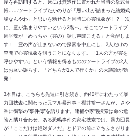
屋を再訪問すると、床には無造作に置かれた当時の挙式台
帳……ツートライブたかのりが「思い出が詰まった結婚式
場なんやわ」と思いを馳せると同時に心霊現象が！？ 次
に、霊が集まりやすいという2階へ。そこでツートライブ
周平魂が「めっちゃ（霊の）話し声聞こえる」と覚醒しま
す！ 霊の声が止まないので探索を中止にし、2人だけの
空間で心霊現象を狙うことになります。「1人の方が霊を
呼びやすい」という情報を得るもののツートライブの2人
はお互い譲らず、「どちらが1人で行くか」の大議論が勃
発！
3本目は、こちらも先週に引き続き、約40年にわたって暴
力団捜査に関わった元マル暴刑事・櫻井裕一さんが、さや
香に衝撃の”事件簿”を語ります。逮捕や家宅捜索は命の危
険と隣り合わせ。ある恐喝事件の家宅捜索では、暴力団員
が「ここだけは絶対ダメだ」とドアの前に立ちふさがりま