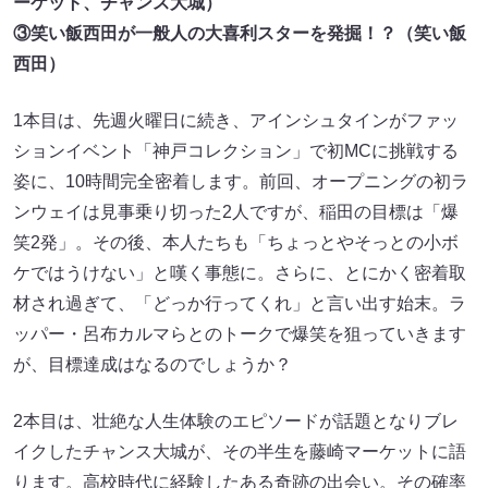
ーケット、チャンス大城）
③笑い飯西田が一般人の大喜利スターを発掘！？（笑い飯
西田）
1本目は、先週火曜日に続き、アインシュタインがファッ
ションイベント「神戸コレクション」で初MCに挑戦する
姿に、10時間完全密着します。前回、オープニングの初ラ
ンウェイは見事乗り切った2人ですが、稲田の目標は「爆
笑2発」。その後、本人たちも「ちょっとやそっとの小ボ
ケではうけない」と嘆く事態に。さらに、とにかく密着取
材され過ぎて、「どっか行ってくれ」と言い出す始末。ラ
ッパー・呂布カルマらとのトークで爆笑を狙っていきます
が、目標達成はなるのでしょうか？
2本目は、壮絶な人生体験のエピソードが話題となりブレ
イクしたチャンス大城が、その半生を藤崎マーケットに語
ります。高校時代に経験したある奇跡の出会い。その確率