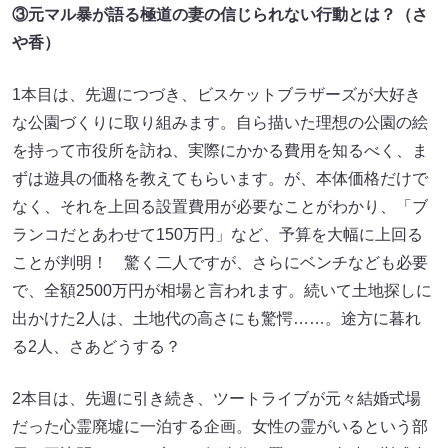
③元マル暴が語る極道の妻の信じられない行動とは？（さ
や香）
1本目は、先週につづき、ビスケットブラザーズが大好き
な公園づくりに取り組みます。自ら描いた理想の公園の絵
を持って市役所を訪ね、実際にかかる費用を知るべく、ま
ずは遊具の価格を教えてもらいます。が、本体価格だけで
なく、それを上回る設置費用が必要なことがわかり、「ブ
ランコだとあわせて150万円」など、予算を大幅に上回る
ことが判明！ 驚く二人ですが、さらにベンチなども必要
で、全額2500万円が相場と言われます。続いて土地探しに
出かけた2人は、土地代の高さにも驚愕……。途方に暮れ
る2人、さあどうする？
2本目は、先週に引き続き、ツートライブが元々結婚式場
だった心霊廃墟に一泊する企画。女性の霊がいるという部