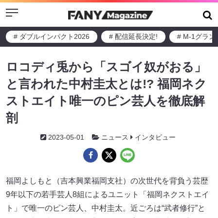
Menu
# ダブルインパクト2026
# 配信延長決定!
# M-1グラ
ロコディ兎から「スゴイ奴がおる」
と言われた中村圭太とは!? 福岡ネク
ストエイト唯一のピン芸人を徹底解
剖
2023-05-01
ニュース
インタビュー
福岡よしもと（吉本興業福岡支社）の次世代を背負う芸歴
9年以下の若手芸人8組によるユニット「福岡ネクストエイ
ト」で唯一のピン芸人、中村圭太。近ごろは“武者修行”と