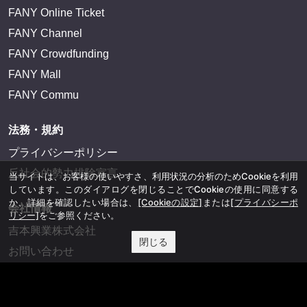
FANY Online Ticket
FANY Channel
FANY Crowdfunding
FANY Mall
FANY Commu
法務・規約
プライバシーポリシー
反社会的勢力排除宣言
当サイトは、お客様の使いやすさ、利用状況の分析のためCookieを利用
しています。このダイアログを閉じることでCookieの使用に同意する
か、詳細を確認したい場合は、
[Cookieの設定]
または
[プライバシーポ
会社情報
リシー]
をご参照ください。
吉本興業株式会社
閉じる
お問い合わせ
その他