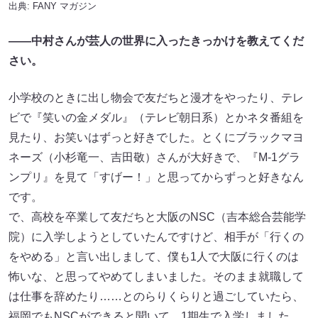
出典:
FANY マガジン
——中村さんが芸人の世界に入ったきっかけを教えてくだ
さい。
小学校のときに出し物会で友だちと漫才をやったり、テレ
ビで『笑いの金メダル』（テレビ朝日系）とかネタ番組を
見たり、お笑いはずっと好きでした。とくにブラックマヨ
ネーズ（小杉竜一、吉田敬）さんが大好きで、『M-1グラ
ンプリ』を見て「すげー！」と思ってからずっと好きなん
です。
で、高校を卒業して友だちと大阪のNSC（吉本総合芸能学
院）に入学しようとしていたんですけど、相手が「行くの
をやめる」と言い出しまして、僕も1人で大阪に行くのは
怖いな、と思ってやめてしまいました。そのまま就職して
は仕事を辞めたり……とのらりくらりと過ごしていたら、
福岡でもNSCができると聞いて、1期生で入学しました。