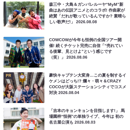
森三中・大島＆ガンバレルーヤ“MyM”新
曲はあの伝説アニメとのコラボ! 作曲家が
絶賛「だれが歌っているんですか? 素晴ら
しい歌声だ!」
2026.08.08
COWCOWが今年も恒例の全国ツアー開
催! 続くチケット完売に自信「“売れてい
る後輩、見とけよ”という感じです
（笑）」
2026.08.06
豪快キャプテン大変身…この夏を制するイ
PR
ケメンはどっち!? 爛々・萌々＆CRAZY
COCOが大阪ステーションシティでコスメ
対決
2026.08.04
「吉本のキョンキョンを目指します!」 馬
場園梓“恒例”の単独ライブ、今年は 初の
名古屋公演も
2026.08.03