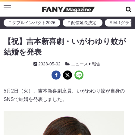
Menu
# ダブルインパクト2026
# 配信延長決定!
# M-1グラ
【祝】吉本新喜劇・いがわゆり蚊が
結婚を発表
2023-05-02
ニュース
報告
5月2日（火）、吉本新喜劇座員、いがわゆり蚊が自身の
SNSで結婚を発表しました。