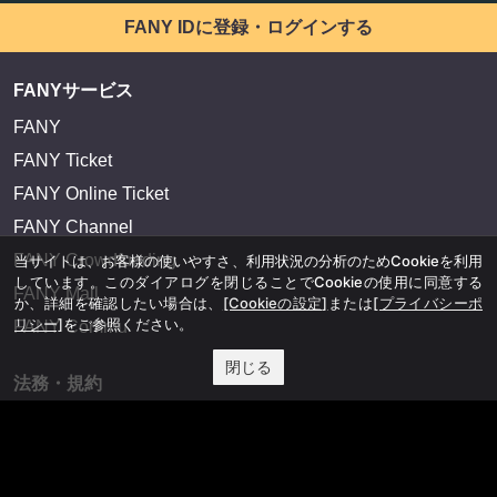
FANY IDに登録・ログインする
FANYサービス
FANY
FANY Ticket
FANY Online Ticket
FANY Channel
FANY Crowdfunding
当サイトは、お客様の使いやすさ、利用状況の分析のためCookieを利用
しています。このダイアログを閉じることでCookieの使用に同意する
FANY Mall
か、詳細を確認したい場合は、
[Cookieの設定]
または
[プライバシーポ
リシー]
をご参照ください。
FANY Commu
閉じる
法務・規約
プライバシーポリシー
反社会的勢力排除宣言