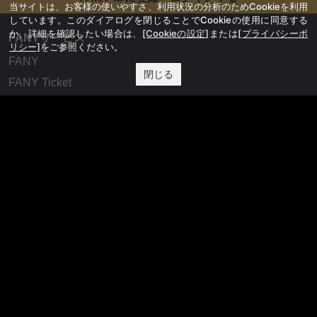
当サイトは、お客様の使いやすさ、利用状況の分析のためCookieを利用
しています。このダイアログを閉じることでCookieの使用に同意する
か、詳細を確認したい場合は、
[Cookieの設定]
または
[プライバシーポ
FANYサービス
リシー]
をご参照ください。
FANY
閉じる
FANY Ticket
FANY Online Ticket
FANY Channel
FANY Crowdfunding
FANY Mall
FANY Commu
法務・規約
プライバシーポリシー
反社会的勢力排除宣言
会社情報