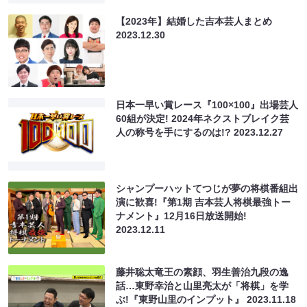
【2023年】結婚した吉本芸人まとめ
2023.12.30
日本一早い賞レース『100×100』出場芸人
60組が決定! 2024年ネクストブレイク芸
人の称号を手にするのは!?
2023.12.27
シャンプーハットてつじが夢の将棋番組出
演に歓喜!『第1期 吉本芸人将棋最強トー
ナメント』12月16日放送開始!
2023.12.11
藤井聡太竜王の素顔、羽生善治九段の逸
話…東野幸治と山里亮太が「将棋」を学
ぶ!『東野山里のインプット』
2023.11.18