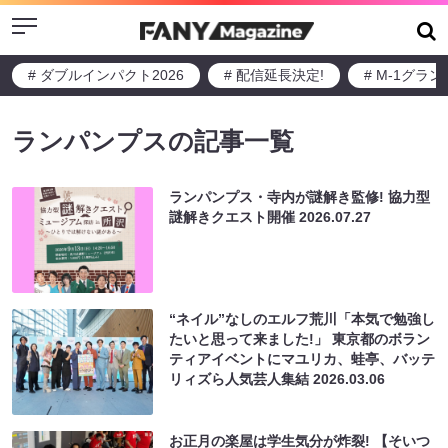
Menu
# ダブルインパクト2026
# 配信延長決定!
# M-1グラ
ランパンプスの記事一覧
ランパンプス・寺内が謎解き監修! 協力型
謎解きクエスト開催
2026.07.27
“ネイル”なしのエルフ荒川「本気で勉強し
たいと思って来ました!」 東京都のボラン
ティアイベントにマユリカ、蛙亭、バッテ
リィズら人気芸人集結
2026.03.06
お正月の楽屋は学生気分が炸裂! 【そいつ