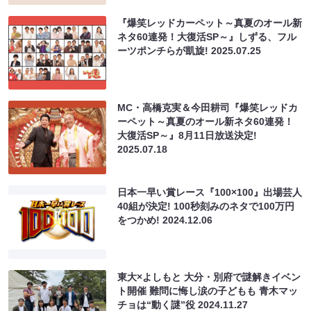
『爆笑レッドカーペット～真夏のオール新
ネタ60連発！大復活SP～』しずる、フル
ーツポンチらが凱旋!
2025.07.25
MC・高橋克実＆今田耕司『爆笑レッドカ
ーペット～真夏のオール新ネタ60連発！
大復活SP～』8月11日放送決定!
2025.07.18
日本一早い賞レース『100×100』出場芸人
40組が決定! 100秒刻みのネタで100万円
をつかめ!
2024.12.06
東大×よしもと 大分・別府で謎解きイベン
ト開催 難問に悔し涙の子どもも 青木マッ
チョは“動く謎”役
2024.11.27