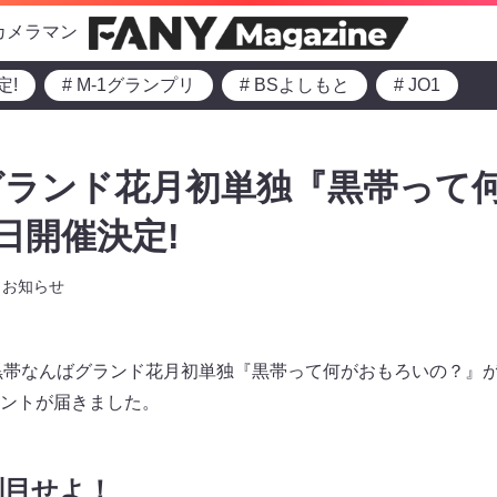
カメラマン
定!
# M-1グランプリ
# BSよしもと
# JO1
グランド花月初単独『黒帯って
日開催決定!
お知らせ
0より黒帯なんばグランド花月初単独『黒帯って何がおもろいの？』
ントが届きました。
刮目せよ！