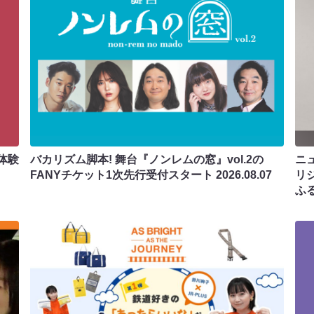
体験
バカリズム脚本! 舞台『ノンレムの窓』vol.2の
ニ
FANYチケット1次先行受付スタート
2026.08.07
リ
ふ