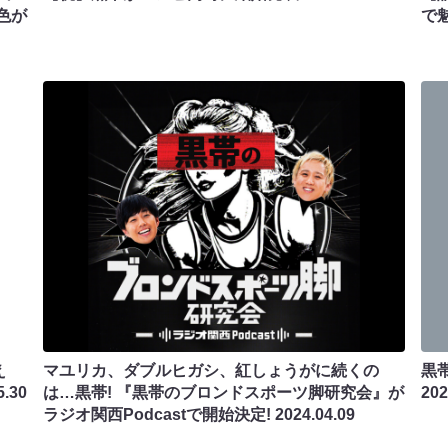
色が
で
え
マユリカ、ダブルヒガシ、紅しょうがに続くの
黒
5.30
は…黒帯! 『黒帯のブロンドスポーツ脚研究会』が
2
ラジオ関西Podcastで開始決定!
2024.04.09