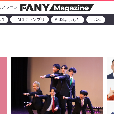
カメラマン
定!
# M-1グランプリ
# BSよしもと
# JO1