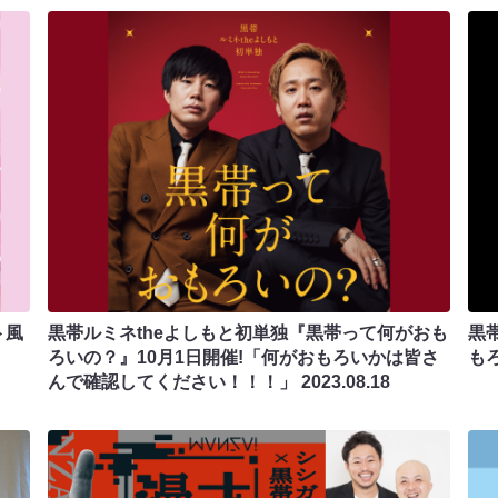
ト風
黒帯ルミネtheよしもと初単独『黒帯って何がおも
黒
ろいの？』10月1日開催!「何がおもろいかは皆さ
も
んで確認してください！！！」
2023.08.18