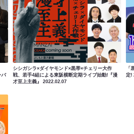
シシガシラ×ダイヤモンド×黒帯×チェリー大作
「
ンバ
戦、若手4組による東阪横断定期ライブ始動!『漫
定!
才至上主義』
2022.02.07