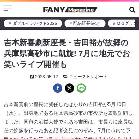
Menu
# ダブルインパクト2026
# 配信延長決定!
# M-1グラ
吉本新喜劇新座長・吉田裕が故郷の
兵庫県高砂市に凱旋! 7月に地元でお
笑いライブ開催も
2023-05-12
ニュース
レポート
吉本新喜劇の座長に就任したばかりの吉田裕が5月10日
（水）、出身地である兵庫県高砂市の市役所を表敬訪問し
ました。同市の応援大使でもある吉田は、市長らに座長就
任の挨拶を行ったあと記者会見にのぞみ、7月に市内で予