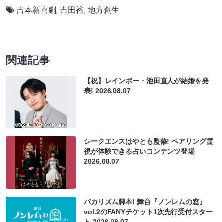
吉本新喜劇
,
吉田裕
,
地方創生
関連記事
【祝】レインボー・池田直人が結婚を発
表!
2026.08.07
シークエンスはやとも監修! ペアリング霊
視が体験できる占いコンテンツ登場
2026.08.07
バカリズム脚本! 舞台『ノンレムの窓』
vol.2のFANYチケット1次先行受付スター
ト
2026.08.07