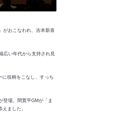
」がおこなわれ、吉本新喜
、幅広い年代から支持され見
ィーに役柄をこなし、すっち
が登場。間寛平GMが「ま
添えました。