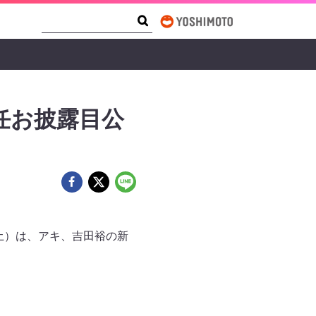
Search Form
Search
任お披露目公
（土）は、アキ、吉田裕の新