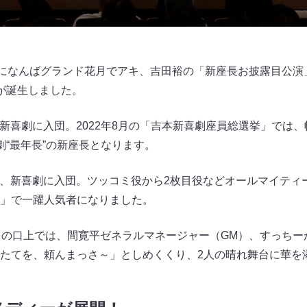
）になんばグランド花月でアキ、吉田裕の「新座長お披露目公演
が誕生しました。
月、新喜劇に入団。2022年8月の「吉本新喜劇座員総選挙」では
劇“最年長”の新座長となります。
年9月、新喜劇に入団。ツッコミ役から2枚目役などオールマイテ
」で一躍人気者になりました。
）の口上では、間寛平ゼネラルマネージャー（GM）、すっちー
たてを、頼んまっさ～」としめくくり、2人の晴れ舞台に華を