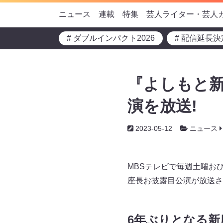
ニュース
連載
特集
芸人ライター・芸人
# ダブルインパクト2026
# 配信延長決
『よしもと新
演を放送!
2023-05-12
ニュース
MBSテレビで毎週土曜おひ
座長お披露目公演が放送さ
6年ぶりとなる新