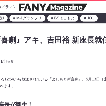
カメラマン
定!
# M-1グランプリ
# BSよしもと
# JO1
喜劇』アキ、吉田裕 新座長就
お知らせ
る12:54から放送されている『よしもと新喜劇』。5月13日
れます。
座長が誕生！