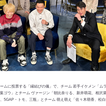
ムに投票する「縁結びの儀」で、チーム 若手イケメン「ムラジュ
・千葉ゴウ」とチーム ヴァージン「朝比奈りる、新井萌花、相沢
、5GAP・トモ、三瓶」とチーム 萌え萌え「佐々木萌香、松