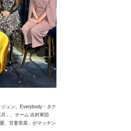
ン、Everybody・タク
菜月」、チーム 吉村軍団
白愛、甘妻里菜」がマッチン