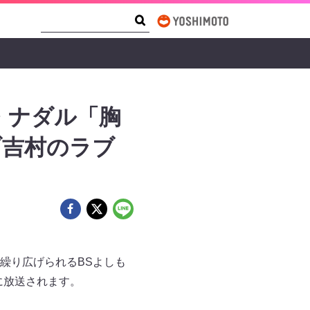
Search Form
Search
・ナダル「胸
ブ吉村のラブ
繰り広げられるBSよしも
）に放送されます。