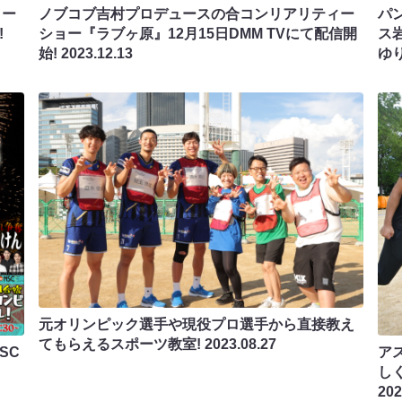
ィー
ノブコブ吉村プロデュースの合コンリアリティー
パ
!
ショー『ラブヶ原』12月15日DMM TVにて配信開
ス
始!
2023.12.13
ゆ
元オリンピック選手や現役プロ選手から直接教え
てもらえるスポーツ教室!
2023.08.27
SC
ア
し
202