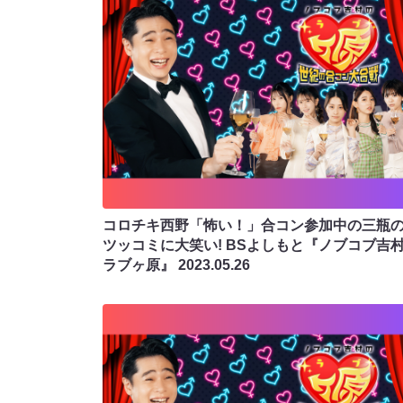
コロチキ西野「怖い！」合コン参加中の三瓶
ツッコミに大笑い! BSよしもと『ノブコブ吉
ラブヶ原』
2023.05.26