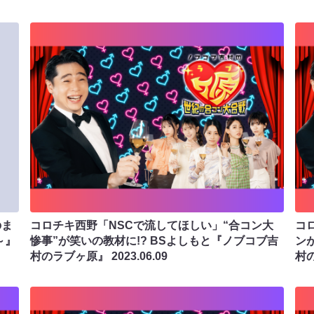
のま
コロチキ西野「NSCで流してほしい」“合コン大
コ
～』
惨事”が笑いの教材に!? BSよしもと『ノブコブ吉
ン
村のラブヶ原』
2023.06.09
村