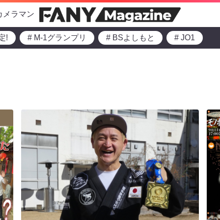
カメラマン
定!
# M-1グランプリ
# BSよしもと
# JO1