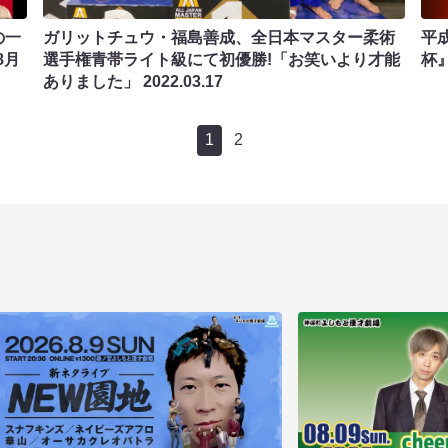
の一
ガリットチュウ・福島善成、全日本マスター柔術
平成
8月
選手権青帯ライト級にて初優勝!「お笑いより才能
杯』
ありました」
2022.03.17
1
2