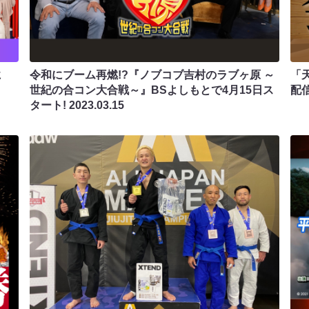
に
令和にブーム再燃!?『ノブコブ吉村のラブヶ原 ～
「
世紀の合コン大合戦～』BSよしもとで4月15日ス
配
タート!
2023.03.15