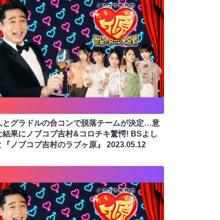
人とグラドルの合コンで脱落チームが決定…意
な結果にノブコブ吉村&コロチキ驚愕! BSよし
と『ノブコブ吉村のラブヶ原』
2023.05.12