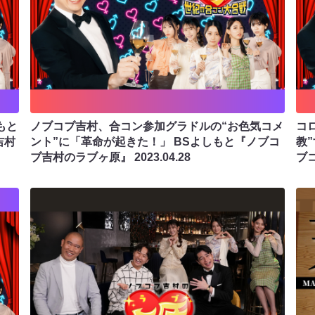
もと
ノブコブ吉村、合コン参加グラドルの“お色気コメ
コ
吉村
ント”に「革命が起きた！」 BSよしもと『ノブコ
教
ブ吉村のラブヶ原』
2023.04.28
ブ