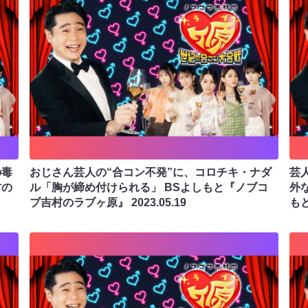
の毒
おじさん芸人の“合コン不発”に、コロチキ・ナダ
芸
村の
ル「胸が締め付けられる」 BSよしもと『ノブコ
外
ブ吉村のラブヶ原』
2023.05.19
も