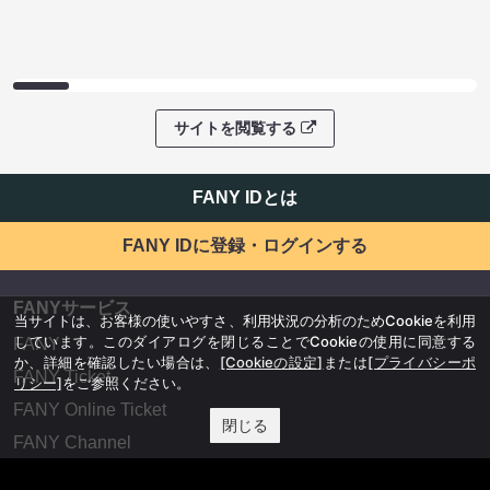
サイトを閲覧する
FANY IDとは
FANY IDに登録・ログインする
FANYサービス
当サイトは、お客様の使いやすさ、利用状況の分析のためCookieを利用
しています。このダイアログを閉じることでCookieの使用に同意する
FANY
か、詳細を確認したい場合は、
[Cookieの設定]
または
[プライバシーポ
FANY Ticket
リシー]
をご参照ください。
FANY Online Ticket
閉じる
FANY Channel
FANY Crowdfunding