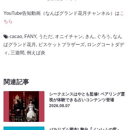
YouTube告知動画（なんばグランド花月チャンネル）は
こ
ちら
cacao
,
FANY
,
うただ
,
オニイチャン
,
きん
,
ぐろう
,
なん
ばグランド花月
,
ビスケットブラザーズ
,
ロングコートダデ
ィ
,
三遊間
,
例えば炎
関連記事
シークエンスはやとも監修! ペアリング霊
視が体験できる占いコンテンツ登場
2026.08.07
バカリズム脚本! 舞台『ノンレムの窓』