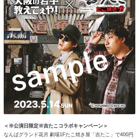
＜※公演日限定※吉たこコラボキャンペーン＞
なんばグランド花月 劇場1Fたこ焼き屋「吉たこ」で400円