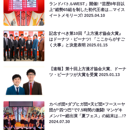
ランドバトルWEST」開催! “芸歴8年目以
上”総勢65組を制した初代王者は…マイス
イートメモリーズ!
2025.04.10
記念すべき第10回『上方漫才協会大賞』
はドーナツ・ピーナツ! 「ここからがすご
く大事」と決意表明
2025.01.15
【速報】第十回上方漫才協会大賞、ドーナ
ツ・ピーナツが大賞を受賞
2025.01.13
カベポ団×ダブヒガ団×天ピ団×フースーヤ
団が“四つ巴”で7.5時間の激闘! マンゲキ
メンバー総出演「夏フェス」の結末は…!?
2024.07.30