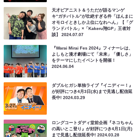
天才ピアニスト＆うただが語るマンゲ
キ“ガチバトル”が壮絶すぎる件「ほんまに
オモロイときしか上位になれへん」【「グ
ランドバトル」×「Kakeru翔GP」王者対
談】
2024.07.07
『Warai Mirai Fes 2024』フィナーレは、
よしもと漫才劇場にて「未来」「優しさ」
をテーマにしたイベントを開催！
2024.06.04
ダブルヒガシ単独ライブ『イニディー！』
が好評につき4月3日(水)まで見逃し配信延
長中!
2024.03.29
ロングコートダディ堂前企画『ネコちゃん
の高いとこ登り』が好評につき4月1日(月)
まで見逃し配信延長中!
2024.03.28