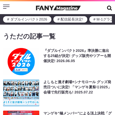
Menu
# ダブルインパクト2026
# 配信延長決定!
# M-1グラ
うただの記事一覧
『ダブルインパクト2026』準決勝に進出
する25組が決定! グッズ販売やツアーも開
催決定!
2026.06.05
よしもと漫才劇場×シナモロール グッズ発
売日ついに決定! 「マンゲキ夏祭り2025」
会場で先行販売も!
2025.07.22
マンゲキ“極メンバー”による頂上決戦「グ