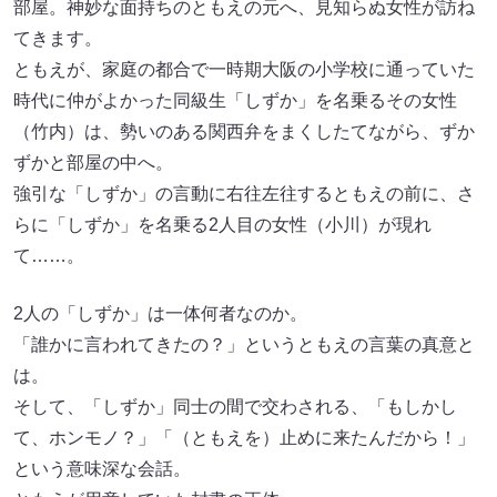
部屋。神妙な面持ちのともえの元へ、見知らぬ女性が訪ね
てきます。
ともえが、家庭の都合で一時期大阪の小学校に通っていた
時代に仲がよかった同級生「しずか」を名乗るその女性
（竹内）は、勢いのある関西弁をまくしたてながら、ずか
ずかと部屋の中へ。
強引な「しずか」の言動に右往左往するともえの前に、さ
らに「しずか」を名乗る2人目の女性（小川）が現れ
て……。
2人の「しずか」は一体何者なのか。
「誰かに言われてきたの？」というともえの言葉の真意と
は。
そして、「しずか」同士の間で交わされる、「もしかし
て、ホンモノ？」「（ともえを）止めに来たんだから！」
という意味深な会話。