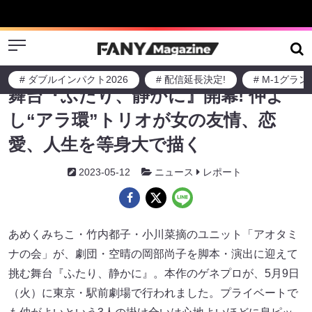
Menu
# ダブルインパクト2026
# 配信延長決定!
# M-1グラ
舞台『ふたり、静かに』開幕! 仲よ
し“アラ環”トリオが女の友情、恋
愛、人生を等身大で描く
2023-05-12
ニュース
レポート
あめくみちこ・竹内都子・小川菜摘のユニット「アオタミ
ナの会」が、劇団・空晴の岡部尚子を脚本・演出に迎えて
挑む舞台『ふたり、静かに』。本作のゲネプロが、5月9日
（火）に東京・駅前劇場で行われました。プライベートで