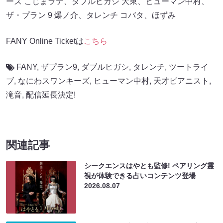
ーズ こじまラテ、ダブルヒガシ 大東、ヒューマン中村、
ザ・プラン 9 爆ノ介、タレンチ コバタ、ほずみ
FANY Online Ticketは
こちら
FANY
,
ザプラン9
,
ダブルヒガシ
,
タレンチ
,
ツートライ
ブ
,
なにわスワンキーズ
,
ヒューマン中村
,
天才ピアニスト
,
滝音
,
配信延長決定!
関連記事
シークエンスはやとも監修! ペアリング霊
視が体験できる占いコンテンツ登場
2026.08.07