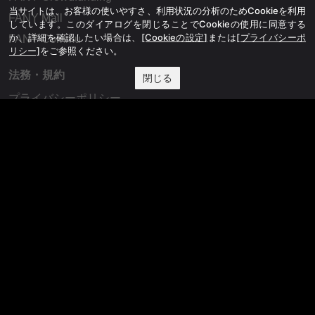
当サイトは、お客様の使いやすさ、利用状況の分析のためCookieを利用
FANY Mall
しています。このダイアログを閉じることでCookieの使用に同意する
か、詳細を確認したい場合は、
[Cookieの設定]
または
[プライバシーポ
FANY Commu
リシー]
をご参照ください。
法務・規約
閉じる
プライバシーポリシー
反社会的勢力排除宣言
会社情報
吉本興業株式会社
お問い合わせ
その他
よしもとニュースセンターアーカイブ