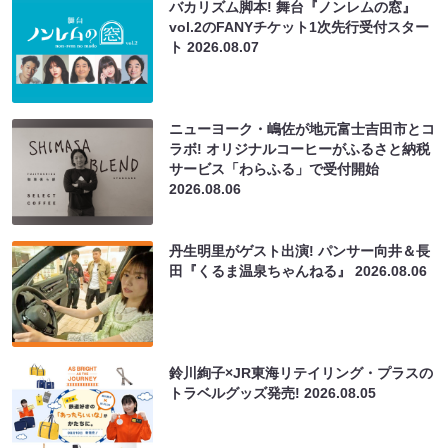
バカリズム脚本! 舞台『ノンレムの窓』
vol.2のFANYチケット1次先行受付スター
ト
2026.08.07
ニューヨーク・嶋佐が地元富士吉田市とコ
ラボ! オリジナルコーヒーがふるさと納税
サービス「わらふる」で受付開始
2026.08.06
丹生明里がゲスト出演! パンサー向井＆長
田『くるま温泉ちゃんねる』
2026.08.06
鈴川絢子×JR東海リテイリング・プラスの
トラベルグッズ発売!
2026.08.05