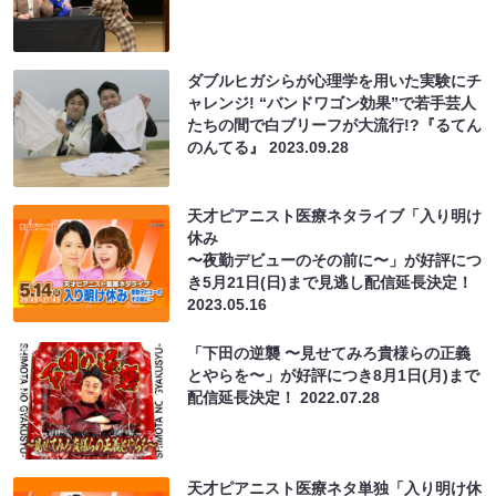
ダブルヒガシらが心理学を用いた実験にチ
ャレンジ! “バンドワゴン効果”で若手芸人
たちの間で白ブリーフが大流行!?『るてん
のんてる』
2023.09.28
天才ピアニスト医療ネタライブ「入り明け
休み
〜夜勤デビューのその前に〜」が好評につ
き5月21日(日)まで見逃し配信延長決定！
2023.05.16
「下田の逆襲 〜見せてみろ貴様らの正義
とやらを〜」が好評につき8月1日(月)まで
配信延長決定！
2022.07.28
天才ピアニスト医療ネタ単独「入り明け休