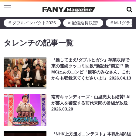
Menu
# ダブルインパクト2026
# 配信延長決定!
# M-1グラ
タレンチの記事一覧
『推してまえ!ダブルヒガシ』卒業収録で
東の連続ツッコミ回数“新記録”樹立!? 新
MCはあのコンビ「観客のみなさん、これ
からも収録来てくださいよ!」
2026.04.13
南海キャンディーズ・山里亮太も絶賛! AI
が芸人を審査する前代未聞の番組が放送
2026.03.20
『NHK上方漫才コンテスト』本戦出場8組