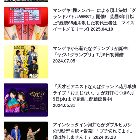
マンゲキ“極メンバー”による頂上決戦「グ
ランドバトルWEST」開催! “芸歴8年目以
上”総勢65組を制した初代王者は…マイス
イートメモリーズ!
2025.04.10
マンゲキから新たなグランプリが誕生!
『ヤジ-1グランプリ』7月9日初開催!
2024.07.05
『天才ピアニストなんばグランド花月単独
ライブ「おまじない」』が好評につき6月
5日(水)まで見逃し配信延長中!
2024.05.31
アインシュタイン河井らがダブルヒガシ
の“悪行”を続々告発! 「ブチ切れてます。
僕は許しません！」
2024.03.23