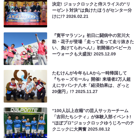
決定! ジョックロックと侍スライスの“リ
ーゼント対決”は負けたほうがセンター分
けに!?
2026.02.21
『寛平マラソン』初日に闘病中の宮川大
助・花子が登場「走って走って走り抜きた
い、負けてられへん!」初開催のベビーカ
ーウォークも大盛況!
2025.12.09
たむけんが今年もLAから一時帰国して
『ちゃ～ズモール』開催! 来場者2万人超
えにサバンナ八木「経済効果は、ざっと
20億円」!?
2025.11.27
“100人以上在籍”の芸人サッカーチーム
「吉田たちシティ」が体験入部イベント!
“ほぼプロ”ジョックロックゆうじろーのテ
クニックに大興奮
2025.08.12