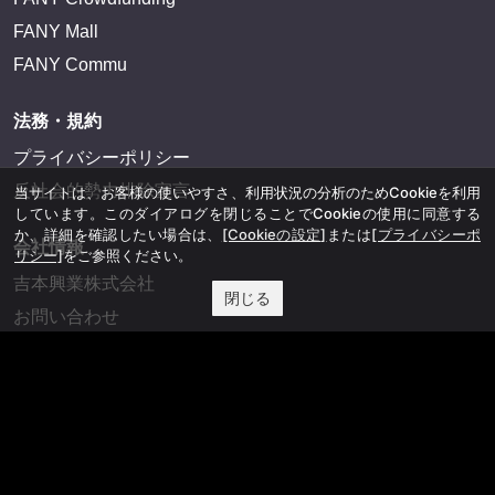
FANY Mall
FANY Commu
法務・規約
プライバシーポリシー
反社会的勢力排除宣言
当サイトは、お客様の使いやすさ、利用状況の分析のためCookieを利用
しています。このダイアログを閉じることでCookieの使用に同意する
か、詳細を確認したい場合は、
[Cookieの設定]
または
[プライバシーポ
会社情報
リシー]
をご参照ください。
吉本興業株式会社
閉じる
お問い合わせ
その他
よしもとニュースセンターアーカイブ