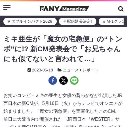
Menu
# ダブルインパクト2026
# 配信延長決定!
# M-1グラ
ミキ亜生が「魔女の宅急便」の“トン
ボ”に!? 新CM発表会で「お兄ちゃん
にも似てないと言われて…」
2023-05-18
ニュース
レポート
お笑いコンビ・ミキの亜生と女優の葵わかなが出演したJR
西日本の新CMが、5月16日（火）からテレビでオンエアが
始まりました。「魔女の宅急便」を実写化したこのCM。
前日に大阪市内で開催された「JR西日本『WESTER』サ