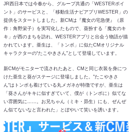
JR西日本では今春から、グループ共通の「WESTERポイ
ント」のサービスと、「移動生活ナビアプリWESTER」の
提供をスタートしました。新CMは『魔女の宅急便』（原
作：角野栄子）を実写化したもので、葵扮する「魔女のキ
キ」が西のまちを訪れ、WESTERアプリと出会う物語が描
かれています。亜生は、「トンボ」に似たCMオリジナル
キャラクターの“たこやきさん”として登場しています。
新CMがモニターで流されたあと、CMと同じ衣装を身につ
けた亜生と葵がステージに登場しました。”たこやきさ
ん“はトンボも着けている丸メガネが特徴ですが、亜生は
「葵さんがキキに似すぎていて、僕が（トンボに）似てな
い雰囲気に……。お兄ちゃん（ミキ・昴生）にも、ぜんぜ
ん似てないなと言われた」とぼやいて笑いを誘います。