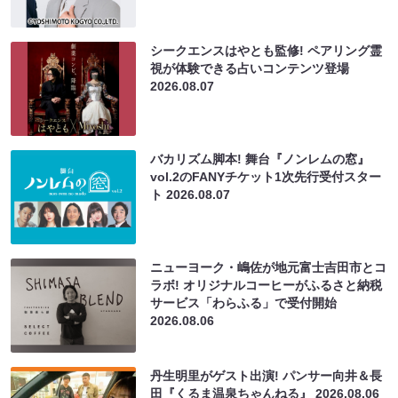
シークエンスはやとも監修! ペアリング霊
視が体験できる占いコンテンツ登場
2026.08.07
バカリズム脚本! 舞台『ノンレムの窓』
vol.2のFANYチケット1次先行受付スター
ト
2026.08.07
ニューヨーク・嶋佐が地元富士吉田市とコ
ラボ! オリジナルコーヒーがふるさと納税
サービス「わらふる」で受付開始
2026.08.06
丹生明里がゲスト出演! パンサー向井＆長
田『くるま温泉ちゃんねる』
2026.08.06