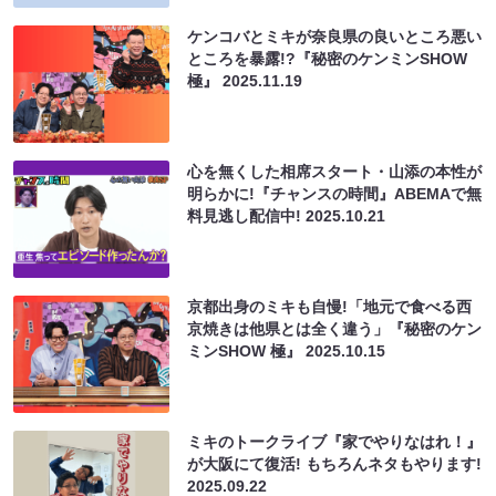
ケンコバとミキが奈良県の良いところ悪い
ところを暴露!?『秘密のケンミンSHOW
極』
2025.11.19
心を無くした相席スタート・山添の本性が
明らかに!『チャンスの時間』ABEMAで無
料見逃し配信中!
2025.10.21
京都出身のミキも自慢!「地元で食べる西
京焼きは他県とは全く違う」『秘密のケン
ミンSHOW 極』
2025.10.15
ミキのトークライブ『家でやりなはれ！』
が大阪にて復活! もちろんネタもやります!
2025.09.22