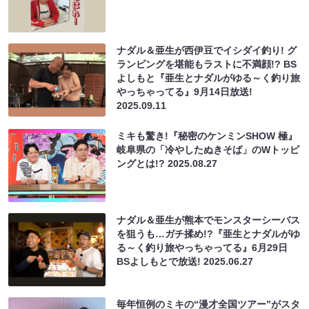
ナダル＆亜生が西伊豆でイシダイ釣り! グ
ランピングを堪能もラストに不満顔!? BS
よしもと『亜生とナダルがゆる～く釣り旅
やっちゃってる』9月14日放送!
2025.09.11
ミキも驚き!『秘密のケンミンSHOW 極』
岐阜県の「冷やしたぬきそば」のWトッピ
ングとは!?
2025.08.27
ナダル＆亜生が熊本でモンスターシーバス
を狙うも…ガチ揉め!?『亜生とナダルがゆ
る～く釣り旅やっちゃってる』6月29日
BSよしもとで放送!
2025.06.27
毎年恒例のミキの“漫才全国ツアー”がスタ