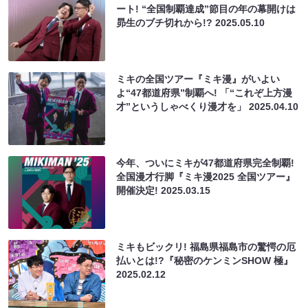
ート! “全国制覇達成”節目の年の幕開けは
昴生のブチ切れから!?
2025.05.10
ミキの全国ツアー『ミキ漫』がいよい
よ“47都道府県”制覇へ! 「“これぞ上方漫
才”というしゃべくり漫才を」
2025.04.10
今年、ついにミキが47都道府県完全制覇!
全国漫才行脚『ミキ漫2025 全国ツアー』
開催決定!
2025.03.15
ミキもビックリ! 福島県福島市の驚愕の厄
払いとは!?『秘密のケンミンSHOW 極』
2025.02.12