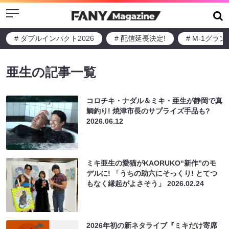
Menu
# ダブルインパクト2026
# 配信延長決定!
# M-1グラ
亜生の記事一覧
コロチキ・ナダル＆ミキ・亜生が静岡で真
鯛釣り! 焼津市長のサプライズ手品も?
2026.06.12
ミキ亜生の愛猫がKAORUKO“新作”のモ
デルに! 「うちの助六にそっくり! とてつ
もなく縁起がよさそう」
2026.02.24
2026年初の新ネタライブ『ミキだけ寄席