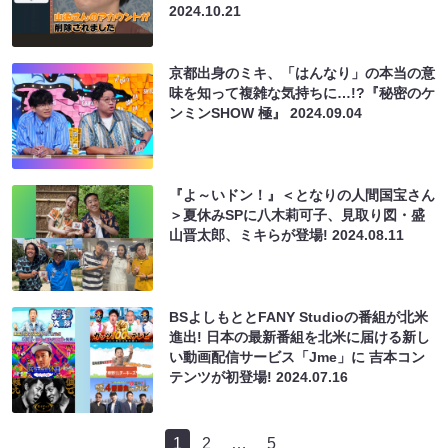
2024.10.21
京都出身のミキ、「はんなり」の本当の意
味を知って複雑な気持ちに…!?『秘密のケ
ンミンSHOW 極』
2024.09.04
『よ～いドン！』＜となりの人間国宝さん
＞夏休みSPに八木莉可子、見取り図・盛
山晋太郎、ミキらが登場!
2024.08.11
BSよしもととFANY Studioの番組が北米
進出! 日本の最新番組を北米に届ける新し
い動画配信サービス「Jme」に 吉本コン
テンツが初登場!
2024.07.16
1
2
…
5