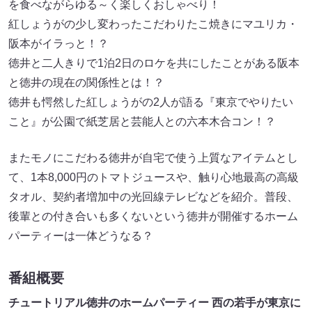
を食べながらゆる～く楽しくおしゃべり！
紅しょうがの少し変わったこだわりたこ焼きにマユリカ・
阪本がイラっと！？
徳井と二人きりで1泊2日のロケを共にしたことがある阪本
と徳井の現在の関係性とは！？
徳井も愕然した紅しょうがの2人が語る『東京でやりたい
こと』が公園で紙芝居と芸能人との六本木合コン！？
またモノにこだわる徳井が自宅で使う上質なアイテムとし
て、1本8,000円のトマトジュースや、触り心地最高の高級
タオル、契約者増加中の光回線テレビなどを紹介。普段、
後輩との付き合いも多くないという徳井が開催するホーム
パーティーは一体どうなる？
番組概要
チュートリアル徳井のホームパーティー 西の若手が東京に