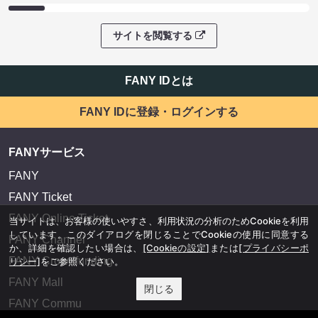
サイトを閲覧する
FANY IDとは
FANY IDに登録・ログインする
FANYサービス
FANY
FANY Ticket
FANY Online Ticket
当サイトは、お客様の使いやすさ、利用状況の分析のためCookieを利用
しています。このダイアログを閉じることでCookieの使用に同意する
FANY Channel
か、詳細を確認したい場合は、
[Cookieの設定]
または
[プライバシーポ
FANY Crowdfunding
リシー]
をご参照ください。
FANY Mall
閉じる
FANY Commu