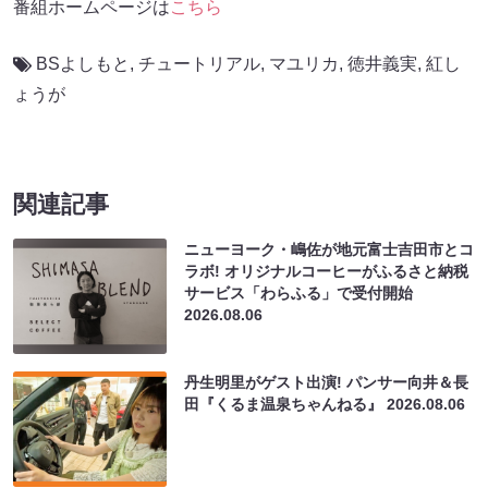
番組ホームページは
こちら
BSよしもと
,
チュートリアル
,
マユリカ
,
徳井義実
,
紅し
ょうが
関連記事
ニューヨーク・嶋佐が地元富士吉田市とコ
ラボ! オリジナルコーヒーがふるさと納税
サービス「わらふる」で受付開始
2026.08.06
丹生明里がゲスト出演! パンサー向井＆長
田『くるま温泉ちゃんねる』
2026.08.06