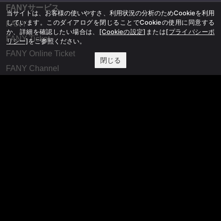
FANYサービス
当サイトは、お客様の使いやすさ、利用状況の分析のためCookieを利用
しています。このダイアログを閉じることでCookieの使用に同意する
FANY
か、詳細を確認したい場合は、
[Cookieの設定]
または
[プライバシーポ
FANY Ticket
リシー]
をご参照ください。
FANY Online Ticket
閉じる
FANY Channel
FANY Crowdfunding
FANY Mall
FANY Commu
法務・規約
プライバシーポリシー
反社会的勢力排除宣言
会社情報
吉本興業株式会社