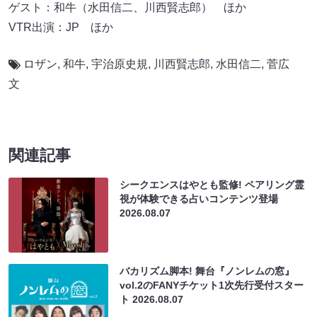
ゲスト：和牛（水田信二、川西賢志郎） ほか
VTR出演：JP ほか
ロザン
,
和牛
,
宇治原史規
,
川西賢志郎
,
水田信二
,
菅広
文
関連記事
シークエンスはやとも監修! ペアリング霊
視が体験できる占いコンテンツ登場
2026.08.07
バカリズム脚本! 舞台『ノンレムの窓』
vol.2のFANYチケット1次先行受付スター
ト
2026.08.07