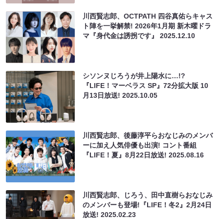
川西賢志郎、OCTPATH 四谷真佑らキャス
ト陣を一挙解禁! 2026年1月期 新木曜ドラ
マ『身代金は誘拐です』
2025.12.10
シソンヌじろうが井上陽水に…!?
『LIFE！マーベラス SP』72分拡大版 10
月13日放送!
2025.10.05
川西賢志郎、後藤淳平らおなじみのメンバ
ーに加え人気俳優も出演! コント番組
『LIFE！夏』8月22日放送!
2025.08.16
川西賢志郎、じろう、田中直樹らおなじみ
のメンバーも登場!『LIFE！冬2』2月24日
放送!
2025.02.23