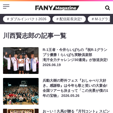
Menu
# ダブルインパクト2026
# 配信延長決定!
# M-1グラ
川西賢志郎の記事一覧
R-1王者・今井らいぱちの『祝R-1グラン
プリ優勝！らいぱち実験倶楽部
滝汗全力チャレンジ30連発』が放送決定!
2026.06.19
兵動大樹の野外フェス『おしゃべり大好
き。感謝祭』は今年も歌と笑いの大宴会!
全国ツアーも決まって「この光景が僕の1
年の宝物」
2026.05.26
お～い！久馬が贈る『月刊コント』スピン