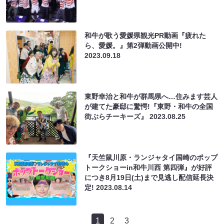
和牛が歌う愛媛県観光PR動画『疲れた
ら、愛媛。』第2弾動画公開中!
2023.09.18
東野幸治と和牛が群馬県へ…住みます芸人
が建てた豪邸に驚愕!『東野・和牛の全国
街ぶらチーキーズ』
2023.08.25
『天竺鼠川原・ランジャタイ国崎のポップ
トークショーin和牛川西 第四弾』が好評
につき8月19日(土)まで見逃し配信延長決
定!
2023.08.14
1
2
3