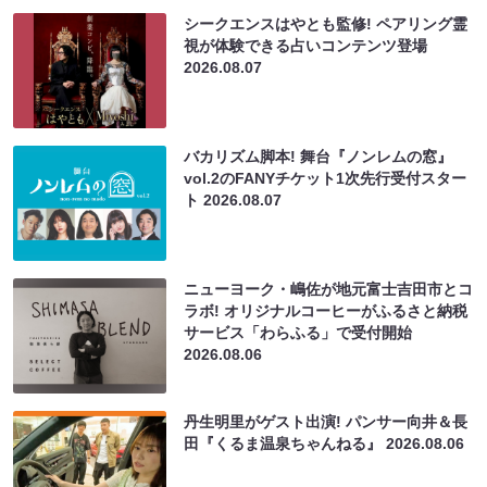
シークエンスはやとも監修! ペアリング霊
視が体験できる占いコンテンツ登場
2026.08.07
バカリズム脚本! 舞台『ノンレムの窓』
vol.2のFANYチケット1次先行受付スター
ト
2026.08.07
ニューヨーク・嶋佐が地元富士吉田市とコ
ラボ! オリジナルコーヒーがふるさと納税
サービス「わらふる」で受付開始
2026.08.06
丹生明里がゲスト出演! パンサー向井＆長
田『くるま温泉ちゃんねる』
2026.08.06