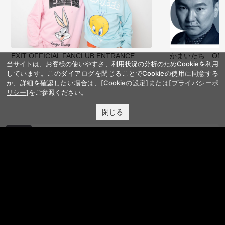
EXIT OFFICIAL FANCLUB ENTRANCE
かまいたち OMA
当サイトは、お客様の使いやすさ、利用状況の分析のためCookieを利用
しています。このダイアログを閉じることでCookieの使用に同意する
か、詳細を確認したい場合は、
[Cookieの設定]
または
[プライバシーポ
リシー]
をご参照ください。
閉じる
サイトを閲覧する
FANY IDとは
FANY IDに登録・ログインする