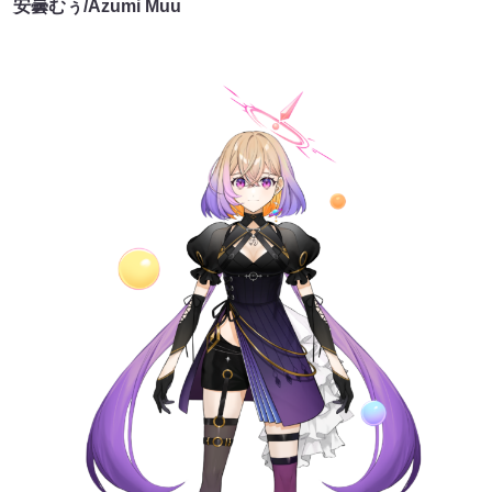
安曇むぅ/Azumi Muu