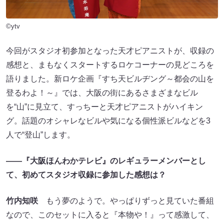
©ytv
今回がスタジオ初参加となった天才ピアニストが、収録の
感想と、まもなくスタートするロケコーナーの見どころを
語りました。新ロケ企画『すち天ビルヂング～都会の山を
登るわよ！～』では、大阪の街にあるさまざまなビル
を“山”に見立て、すっちーと天才ピアニストがハイキン
グ。話題のオシャレなビルや気になる個性派ビルなどを3
人で“登山”します。
――『大阪ほんわかテレビ』のレギュラーメンバーとし
て、初めてスタジオ収録に参加した感想は？
竹内知咲
もう夢のようで。やっぱりずっと見ていた番組
なので、このセットに入ると『本物や！』って感激して、