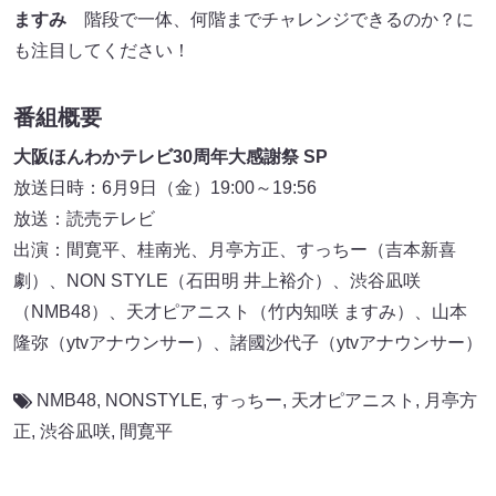
ますみ
階段で一体、何階までチャレンジできるのか？に
も注目してください！
番組概要
大阪ほんわかテレビ30周年大感謝祭 SP
放送日時：6月9日（金）19:00～19:56
放送：読売テレビ
出演：間寛平、桂南光、月亭方正、すっちー（吉本新喜
劇）、NON STYLE（石田明 井上裕介）、渋谷凪咲
（NMB48）、天才ピアニスト（竹内知咲 ますみ）、山本
隆弥（ytvアナウンサー）、諸國沙代子（ytvアナウンサー）
NMB48
,
NONSTYLE
,
すっちー
,
天才ピアニスト
,
月亭方
正
,
渋谷凪咲
,
間寛平