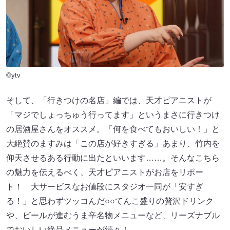
©ytv
そして、「行きつけの名店」編では、天才ピアニストが
「マジでしょっちゅう行ってます」というまさに行きつけ
の居酒屋さんをオススメ。「何を食べてもおいしい！」と
大絶賛のますみは「この店が好きすぎる」あまり、竹内を
仰天させるある行動に出たといいます……。そんなこちら
の魅力を伝えるべく、天才ピアニストがお店をリポー
ト！ 大サービスなお値段にスタジオ一同が「安すぎ
る！」と思わずツッコんだ○○てんこ盛りの贅沢ドリンク
や、ビールが進むうま辛名物メニューなど、リーズナブル
でおいしい絶品メニューが続々！