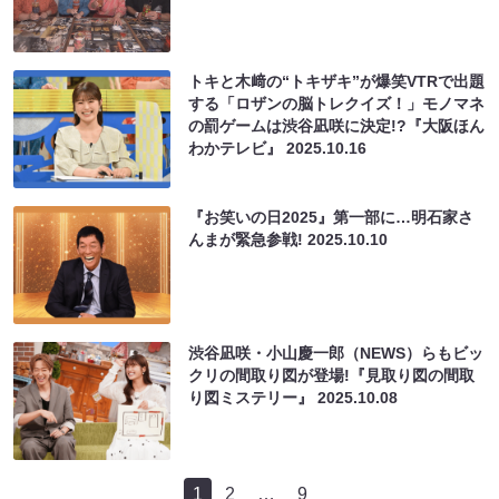
トキと木﨑の“トキザキ”が爆笑VTRで出題
する「ロザンの脳トレクイズ！」モノマネ
の罰ゲームは渋谷凪咲に決定!?『大阪ほん
わかテレビ』
2025.10.16
『お笑いの日2025』第一部に…明石家さ
んまが緊急参戦!
2025.10.10
渋谷凪咲・小山慶一郎（NEWS）らもビッ
クリの間取り図が登場!『見取り図の間取
り図ミステリー』
2025.10.08
1
2
…
9