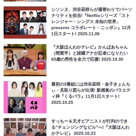
シソンヌ、渋谷凪咲らが週替わりでパーソ
ナリティを担当!『Netflixシリーズ「スト
レンジャー・シングス 未知の世界」
presents コラボレート・ニッポン』12月
1日スタート!
2025.11.06
『大阪ほんわかテレビ』かんばあちゃん
（間寛平）と諸國アナが忍者になりたい
65歳の男性を全力で応援!
2025.10.30
最初の3番組には渋谷凪咲・金子きょんち
ぃ・見取り図らが出演! 新感覚のバラエテ
ィ枠『くるバラ』11月1日スタート!
2025.10.25
すっちー＆天才ピアニストが行列のでき
る“チェンジングなビル”へ!『大阪ほんわ
かテレビ』
2025.10.23