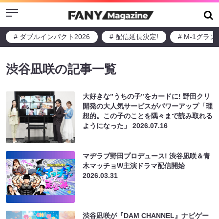
Menu
# ダブルインパクト2026
# 配信延長決定!
# M-1グラ
渋谷凪咲の記事一覧
大好きな”うちの子”をカードに! 野田クリ
開発の大人気サービスがパワーアップ「理
想的。この子のことを隅々まで読み取れる
ようになった」
2026.07.16
マヂラブ野田プロデュース! 渋谷凪咲＆青
木マッチョW主演ドラマ配信開始
2026.03.31
渋谷凪咲が『DAM CHANNEL』ナビゲー