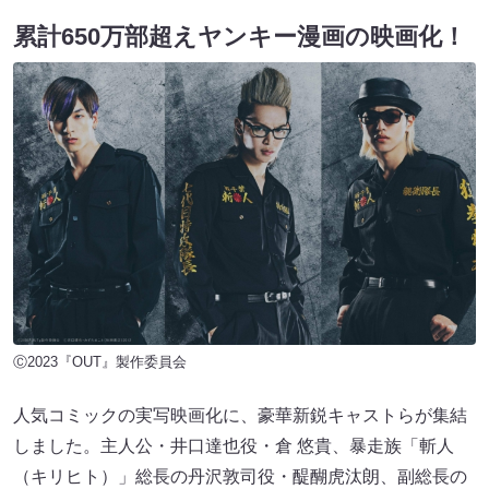
累計650万部超えヤンキー漫画の映画化！
Ⓒ2023『OUT』製作委員会
人気コミックの実写映画化に、豪華新鋭キャストらが集結
しました。主人公・井口達也役・倉 悠貴、暴走族「斬人
（キリヒト）」総長の丹沢敦司役・醍醐虎汰朗、副総長の