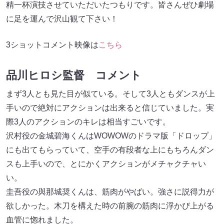
精一杯演技させていただいたつもりです。皆さんぜひ劇場
に足を運んで沢山観て下さい！
3ショットコメント映像は
こちら
品川ヒロシ監督 コメント
まず3人とも見た目が似ている。そして3人ともダンスが上
手いので絶対にアクションは出来ると信じていました。実
際3人のアクションのキレは相当すごいです。
沢村役の金城碧海くんはWOWOWのドラマ版「ドロップ」
にも出てもらっていて、空手の有段者な上にもちろんダン
スも上手いので、とにかくアクションがメチャクチャい
い。
圭吾役の與那城奨くんは、筋肉がやばい。強さに説得力が
欲しかった。木刀を構えた時の前腕の筋肉に浮かび上がる
血管に惚れました。