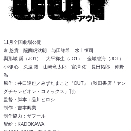
11月全国劇場公開
倉 悠貴 醍醐虎汰朗 与田祐希 ⽔上恒司
與那城 奨（JO1） ⼤平祥⽣（JO1） ⾦城碧海（JO1）
小柳 心 久遠 親 山崎竜太郎 宮澤 佑 長田拓郎 仲野
温
原作：井口達也／みずたまこと『OUT』（秋田書店「ヤン
グチャンピオン・コミックス」刊）
監督・脚本：品川ヒロシ
制作：吉本興業
制作協力：ザフール
配給：KADOKAWA