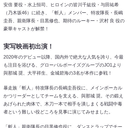
安倍 要役・水上恒司、ヒロインの皆川千紘役・与田祐希
（乃木坂46）に続き、「斬人」メンバー、特攻隊長・長嶋
圭吾、親衛隊長・目黒修也、期待のルーキー・沢村 良 役の
豪華キャストが解禁！
実写映画初出演！
2020年のデビュー以降、国内外で絶大な人気を誇り、今最
も注目を浴びる、グローバルボーイズグループのJO1より
與那城 奨、大平祥生、金城碧海の3名が本作に参戦！
暴走族「斬人」特攻隊長の長嶋圭吾役に、メインボーカル
かつリーダーとしてチームを支える、與那城 奨。その鍛え
あげられた肉体で、木刀一本で相手を潰しまくる戦闘中毒
者という難しい役どころを見事に演じてみせました。
「斬人」親衛隊長の目黒修也役に、ダンスとラップでチー