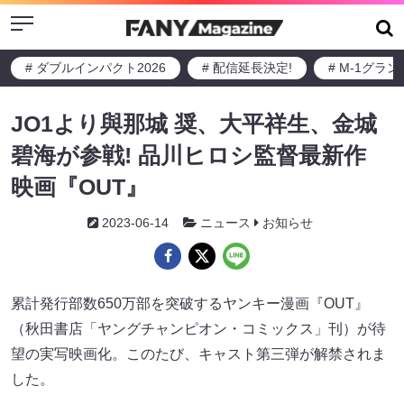
Menu
# ダブルインパクト2026
# 配信延長決定!
# M-1グラ
JO1より與那城 奨、⼤平祥⽣、⾦城
碧海が参戦! 品川ヒロシ監督最新作
映画『OUT』
2023-06-14
ニュース
お知らせ
累計発行部数650万部を突破するヤンキー漫画『OUT』
（秋田書店「ヤングチャンピオン・コミックス」刊）が待
望の実写映画化。このたび、キャスト第三弾が解禁されま
した。