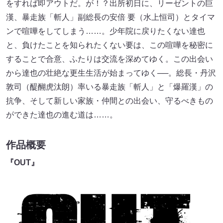
をすれば即アウトだ。が！？出所初日に、リーゼントの巨
漢、暴走族「斬人」副総長の安倍 要（⽔上恒司）とタイマ
ンで喧嘩をしてしまう……。少年院に戻りたくない達也
と、負けたことを知られたくない要は、この喧嘩を秘密に
することで合意、ふたりは交流を深めてゆく。この出会い
から達也の壮絶な更生生活が始まってゆく──。総長・丹沢
敦司（醍醐虎汰朗）率いる暴走族「斬人」と「爆羅漢」の
抗争、そして新しい家族・仲間との出会い、守るべきもの
ができた達也の進む道は……。
作品概要
『OUT』