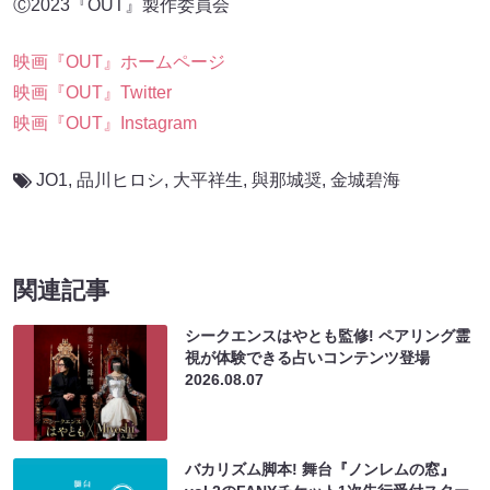
Ⓒ2023『OUT』製作委員会
映画『OUT』ホームページ
映画『OUT』Twitter
映画『OUT』Instagram
JO1
,
品川ヒロシ
,
大平祥生
,
與那城奨
,
金城碧海
関連記事
シークエンスはやとも監修! ペアリング霊
視が体験できる占いコンテンツ登場
2026.08.07
バカリズム脚本! 舞台『ノンレムの窓』