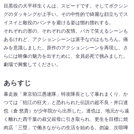
目黒役の大平祥生くんは、スピードです。そしてボクシン
グのダッキングが上手い。その中性的で綺麗な顔立ちでス
イスイと敵役のパンチを避ける姿は惚れ惚れする。
それぞれの形の、それぞれの友情。バカで笑えるシーンも
あるけれど、アクションシーンは派手なのはもちろん。痛
みを意識しました。原作のアクションシーンを再現し、さ
らには映像の魅力を出すために、全員必死で挑みました。
劇場で興奮してください。
あらすじ
暴走族「東京狛江愚連隊」特攻隊長として暴れまくり、か
つては「狛江の狂犬」と恐れられた伝説の超不良・井口達
也（倉 悠貴）が少年院から出所した。達也は、地元から遠
く離れた西千葉の叔父叔母に引き取られ、更生を目標に焼
肉店「三塁」で働きながらの生活を始める。勿論、次喧嘩